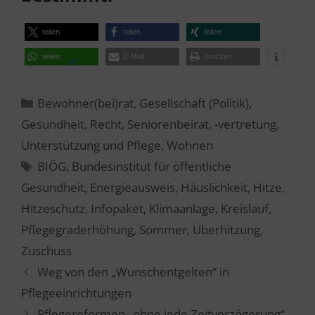
teilen
teilen
teilen
teilen
E-Mail
drucken
Kategorien
Bewohner(bei)rat
,
Gesellschaft (Politik)
,
Gesundheit
,
Recht
,
Seniorenbeirat, -vertretung
,
Unterstützung und Pflege
,
Wohnen
Schlagwörter
BIÖG
,
Bundesinstitut für öffentliche
Gesundheit
,
Energieausweis
,
Häuslichkeit
,
Hitze
,
Hitzeschutz
,
Infopaket
,
Klimaanlage
,
Kreislauf
,
Pflegegraderhöhung
,
Sommer
,
Überhitzung
,
Zuschuss
Weg von den „Wunschentgelten“ in
Pflegeeinrichtungen
Pflegereformen „ohne jede Zeitverzögerung“