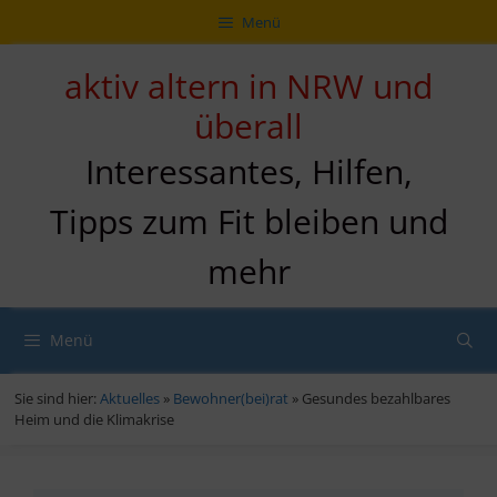
Zum
Direkt
Sitemap
Zum
Menü
Inhalt
zur
Inhalt
springen
Navigation
springen
aktiv altern in NRW und
überall
Interessantes, Hilfen,
Tipps zum Fit bleiben und
mehr
Menü
Sie sind hier:
Aktuelles
»
Bewohner(bei)rat
»
Gesundes bezahlbares
Heim und die Klimakrise