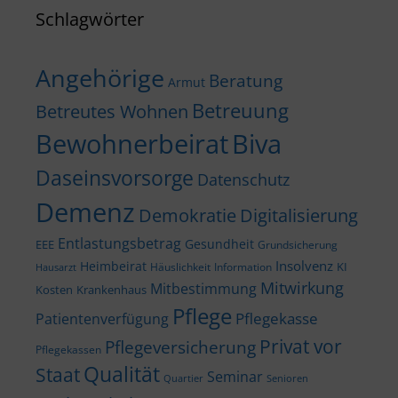
Schlagwörter
Angehörige
Beratung
Armut
Betreuung
Betreutes Wohnen
Bewohnerbeirat
Biva
Daseinsvorsorge
Datenschutz
Demenz
Demokratie
Digitalisierung
Entlastungsbetrag
Gesundheit
EEE
Grundsicherung
Insolvenz
Heimbeirat
KI
Häuslichkeit
Information
Hausarzt
Mitwirkung
Mitbestimmung
Kosten
Krankenhaus
Pflege
Pflegekasse
Patientenverfügung
Privat vor
Pflegeversicherung
Pflegekassen
Qualität
Staat
Seminar
Quartier
Senioren