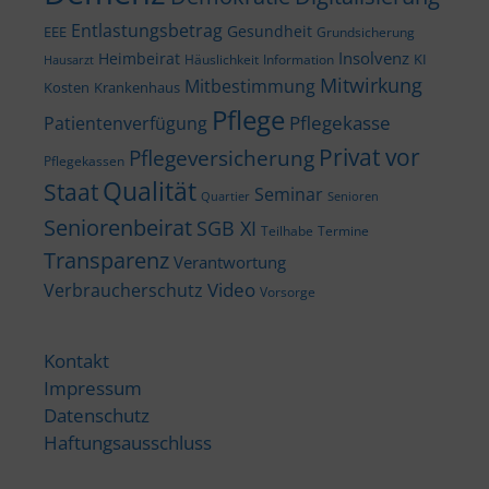
Entlastungsbetrag
Gesundheit
EEE
Grundsicherung
Insolvenz
Heimbeirat
KI
Häuslichkeit
Information
Hausarzt
Mitwirkung
Mitbestimmung
Kosten
Krankenhaus
Pflege
Pflegekasse
Patientenverfügung
Privat vor
Pflegeversicherung
Pflegekassen
Qualität
Staat
Seminar
Quartier
Senioren
Seniorenbeirat
SGB XI
Teilhabe
Termine
Transparenz
Verantwortung
Video
Verbraucherschutz
Vorsorge
Kontakt
Impressum
Datenschutz
Haftungsausschluss