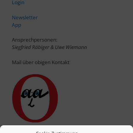
Login
Newsletter
App
Ansprechpersonen:
Siegfried Räbiger & Uwe Wiemann
Mail über obigen Kontakt