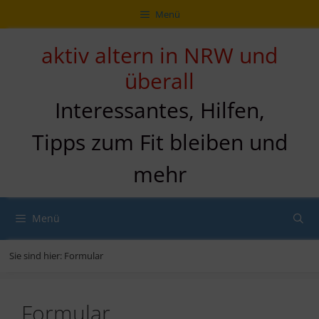
Zum
Direkt
Sitemap
Zum
Menü
Inhalt
zur
Inhalt
springen
Navigation
springen
aktiv altern in NRW und
überall
Interessantes, Hilfen,
Tipps zum Fit bleiben und
mehr
Menü
Sie sind hier:
Formular
Formular