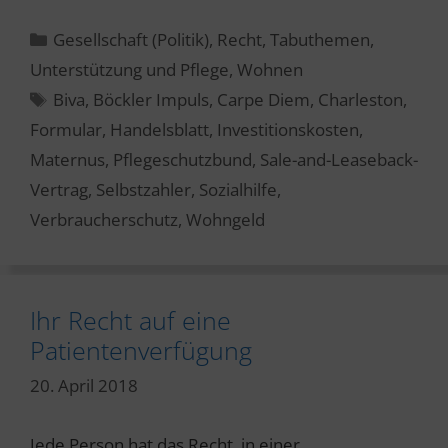
Kategorien
Gesellschaft (Politik)
,
Recht
,
Tabuthemen
,
Unterstützung und Pflege
,
Wohnen
Schlagwörter
Biva
,
Böckler Impuls
,
Carpe Diem
,
Charleston
,
Formular
,
Handelsblatt
,
Investitionskosten
,
Maternus
,
Pflegeschutzbund
,
Sale-and-Leaseback-
Vertrag
,
Selbstzahler
,
Sozialhilfe
,
Verbraucherschutz
,
Wohngeld
Ihr Recht auf eine
Patientenverfügung
20. April 2018
Jede Person hat das Recht, in einer