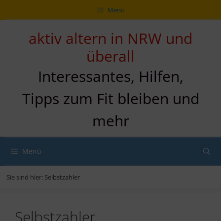
Zum
Direkt
Sitemap
Zum
Menü
Inhalt
zur
Inhalt
springen
Navigation
springen
aktiv altern in NRW und
überall
Interessantes, Hilfen,
Tipps zum Fit bleiben und
mehr
Menü
Sie sind hier:
Selbstzahler
Selbstzahler