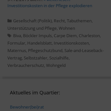
Investitionskosten in der Pflege explodieren
Kategorien
Gesellschaft (Politik)
,
Recht
,
Tabuthemen
,
Unterstützung und Pflege
,
Wohnen
Schlagwörter
Biva
,
Böckler Impuls
,
Carpe Diem
,
Charleston
,
Formular
,
Handelsblatt
,
Investitionskosten
,
Maternus
,
Pflegeschutzbund
,
Sale-and-Leaseback-
Vertrag
,
Selbstzahler
,
Sozialhilfe
,
Verbraucherschutz
,
Wohngeld
Aktuelles im Quartier:
Bewohner(bei)rat