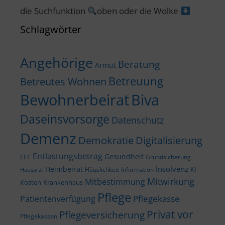
die Suchfunktion
oben oder die Wolke
Schlagwörter
Angehörige
Beratung
Armut
Betreuung
Betreutes Wohnen
Bewohnerbeirat
Biva
Daseinsvorsorge
Datenschutz
Demenz
Demokratie
Digitalisierung
Entlastungsbetrag
Gesundheit
EEE
Grundsicherung
Insolvenz
Heimbeirat
KI
Häuslichkeit
Information
Hausarzt
Mitwirkung
Mitbestimmung
Kosten
Krankenhaus
Pflege
Pflegekasse
Patientenverfügung
Privat vor
Pflegeversicherung
Pflegekassen