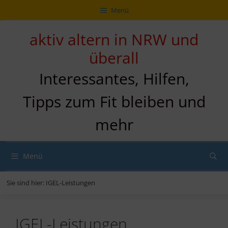
Zum
Direkt
Sitemap
Zum
Menü
Inhalt
zur
Inhalt
springen
Navigation
springen
aktiv altern in NRW und
überall
Interessantes, Hilfen,
Tipps zum Fit bleiben und
mehr
Menü
Sie sind hier:
IGEL-Leistungen
IGEL-Leistungen