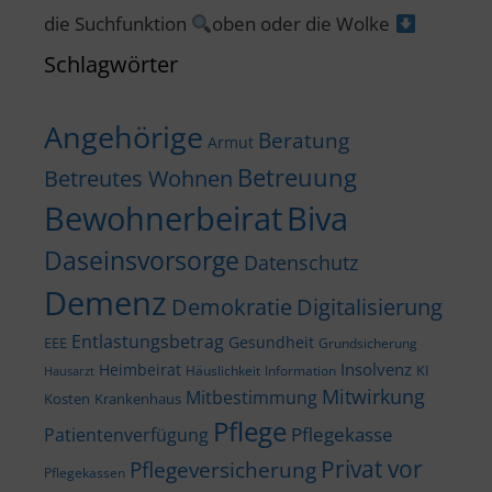
die Suchfunktion
oben oder die Wolke
Schlagwörter
Angehörige
Beratung
Armut
Betreuung
Betreutes Wohnen
Bewohnerbeirat
Biva
Daseinsvorsorge
Datenschutz
Demenz
Demokratie
Digitalisierung
Entlastungsbetrag
Gesundheit
EEE
Grundsicherung
Insolvenz
Heimbeirat
KI
Häuslichkeit
Information
Hausarzt
Mitwirkung
Mitbestimmung
Kosten
Krankenhaus
Pflege
Pflegekasse
Patientenverfügung
Privat vor
Pflegeversicherung
Pflegekassen