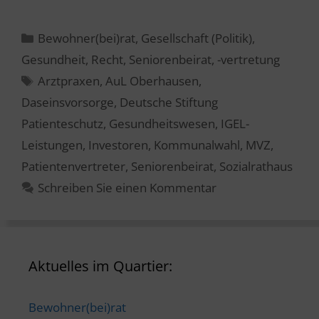
Kategorien
Bewohner(bei)rat
,
Gesellschaft (Politik)
,
Gesundheit
,
Recht
,
Seniorenbeirat, -vertretung
Schlagwörter
Arztpraxen
,
AuL Oberhausen
,
Daseinsvorsorge
,
Deutsche Stiftung
Patienteschutz
,
Gesundheitswesen
,
IGEL-
Leistungen
,
Investoren
,
Kommunalwahl
,
MVZ
,
Patientenvertreter
,
Seniorenbeirat
,
Sozialrathaus
Schreiben Sie einen Kommentar
Aktuelles im Quartier:
Bewohner(bei)rat