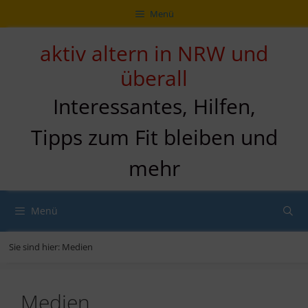
Zum
Direkt
Sitemap
Zum
Menü
Inhalt
zur
Inhalt
springen
Navigation
springen
aktiv altern in NRW und
überall
Interessantes, Hilfen,
Tipps zum Fit bleiben und
mehr
Menü
Sie sind hier:
Medien
Medien