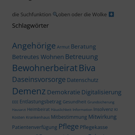
die Suchfunktion
oben oder die Wolke
Schlagwörter
Angehörige
Beratung
Armut
Betreuung
Betreutes Wohnen
Bewohnerbeirat
Biva
Daseinsvorsorge
Datenschutz
Demenz
Demokratie
Digitalisierung
Entlastungsbetrag
Gesundheit
EEE
Grundsicherung
Insolvenz
Heimbeirat
KI
Häuslichkeit
Information
Hausarzt
Mitwirkung
Mitbestimmung
Kosten
Krankenhaus
Pflege
Pflegekasse
Patientenverfügung