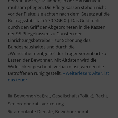
derzeit über 5,2 Millionen, in der Häuslichkeit
mühsam pflegen. Die Pflegekassen stehen nicht
vor der Pleite; sie achten nach dem Gesetz auf die
Beitragsstabilität (§ 70 SGB XI). Das Geld fehlt
durch den Griff der Abgeordneten in die Kassen
der 95 Pflegekassen zu Gunsten der
Einrichtungsbetreiber, zur Schonung des
Bundeshaushaltes und durch die
„Wunschheimentgelte“ der Träger vereinbart zu
Lasten der Bewohner. Mit Altdaten wird die
Wirklichkeit geschönt, verharmlost, werden die
Betroffenen ruhig gestellt.
» weiterlesen:
Alter, ist
das teuer
Kategorien
Bewohner(bei)rat
,
Gesellschaft (Politik)
,
Recht
,
Seniorenbeirat, -vertretung
Schlagwörter
ambulante Dienste
,
Bewohnerbeirat
,