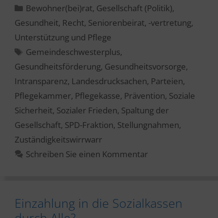
Kategorien
Bewohner(bei)rat
,
Gesellschaft (Politik)
,
Gesundheit
,
Recht
,
Seniorenbeirat, -vertretung
,
Unterstützung und Pflege
Schlagwörter
Gemeindeschwesterplus
,
Gesundheitsförderung
,
Gesundheitsvorsorge
,
Intransparenz
,
Landesdrucksachen
,
Parteien
,
Pflegekammer
,
Pflegekasse
,
Prävention
,
Soziale
Sicherheit
,
Sozialer Frieden
,
Spaltung der
Gesellschaft
,
SPD-Fraktion
,
Stellungnahmen
,
Zuständigkeitswirrwarr
Schreiben Sie einen Kommentar
Einzahlung in die Sozialkassen
durch Alle?