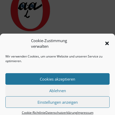
Cookie-Zustimmung
verwalten
Wir verwenden Cookies, um unsere Website und unseren Service zu
optimieren.
Cookies akzeptieren
Ablehnen
Einstellungen anzeigen
© 2026 Unser-quartier.de/oberhausen -> COPYRIGHT
Cookie-Richtlinie
Datenschutzerklärung
Impressum