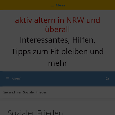
Zum
Direkt
Sitemap
Zum
Menü
Inhalt
zur
Inhalt
springen
Navigation
springen
aktiv altern in NRW und
überall
Interessantes, Hilfen,
Tipps zum Fit bleiben und
mehr
Menü
Sie sind hier:
Sozialer Frieden
Sozialer Frieden