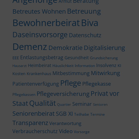
Beratung
Armut
Betreuung
Betreutes Wohnen
Bewohnerbeirat
Biva
Daseinsvorsorge
Datenschutz
Demenz
Demokratie
Digitalisierung
Entlastungsbetrag
Gesundheit
EEE
Grundsicherung
Insolvenz
Heimbeirat
KI
Häuslichkeit
Information
Hausarzt
Mitwirkung
Mitbestimmung
Kosten
Krankenhaus
Pflege
Pflegekasse
Patientenverfügung
Privat vor
Pflegeversicherung
Pflegekassen
Qualität
Staat
Seminar
Quartier
Senioren
Seniorenbeirat
SGB XI
Teilhabe
Termine
Transparenz
Verantwortung
Video
Verbraucherschutz
Vorsorge