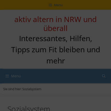
Zum
Direkt
Sitemap
Zum
Menü
Inhalt
zur
Inhalt
springen
Navigation
springen
aktiv altern in NRW und
überall
Interessantes, Hilfen,
Tipps zum Fit bleiben und
mehr
Menü
Sie sind hier:
Sozialsystem
Sozialsystem