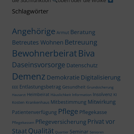
die Suchfunktion
oben oder die Wolke
Schlagwörter
Angehörige
Beratung
Armut
Betreuung
Betreutes Wohnen
Bewohnerbeirat
Biva
Daseinsvorsorge
Datenschutz
Demenz
Demokratie
Digitalisierung
Entlastungsbetrag
Gesundheit
EEE
Grundsicherung
Insolvenz
Heimbeirat
KI
Häuslichkeit
Information
Hausarzt
Mitwirkung
Mitbestimmung
Kosten
Krankenhaus
Pflege
Pflegekasse
Patientenverfügung
Privat vor
Pflegeversicherung
Pflegekassen
Qualität
Staat
Seminar
Quartier
Senioren