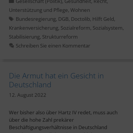
Kategorien
Gesellschaft (Politik)
,
Gesundheit
,
Recht
,
Unterstützung und Pflege
,
Wohnen
Schlagwörter
Bundesregierung
,
DGB
,
Doctolib
,
Hilft Geld
,
Krankenversicherung
,
Sozialreform
,
Sozialsystem
,
Stabilisierung
,
Strukturreform
Schreiben Sie einen Kommentar
Die Armut hat ein Gesicht in
Deutschland
12. August 2022
Wer bisher also über Hartz IV redet, muss auch
über die hohe Zahl prekärer
Beschäftigungsverhältnisse in Deutschland