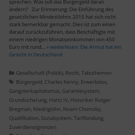
sprechen. Was soll das Bürgergeld daran
ändern? Zur Erinnerung: Die Einführung des
gesetzlichen Mindestlohns 2015 hat sich nicht
stark bemerkbar gemacht. Dies ist zum einen
darauf zurückzuführen, dass Beschäftigte mit
einem niedrigen Monatseinkommen von 450
Euro mit rund…
» weiterlesen:
Die Armut hat ein
Gesicht in Deutschland
Kategorien
Gesellschaft (Politik)
,
Recht
,
Tabuthemen
Schlagwörter
Bürgergeld
,
Charles Kenny
,
Erwerbslos
,
Gangsterkapitalismus
,
Garantiesystem
,
Grundsicherung
,
Hartz IV
,
Historiker Rutger
Bregman
,
Niedriglohn
,
Noam Chomsky
,
Qualifikation
,
Sozialsystem
,
Tarifbindung
,
Zuverdienstgrenzen