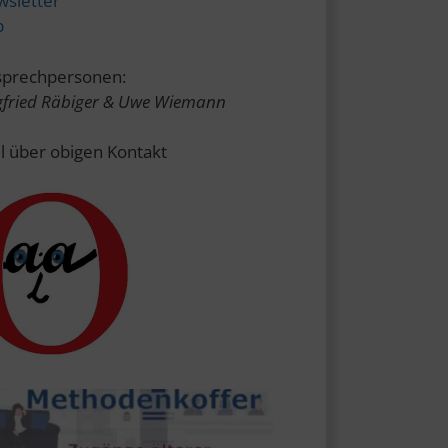
sletter
p
prechpersonen:
gfried Räbiger & Uwe Wiemann
l über obigen Kontakt