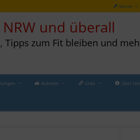
Service
in NRW und überall
n, Tipps zum Fit bleiben und meh
ltungen
Anbieter
Links
Über Un