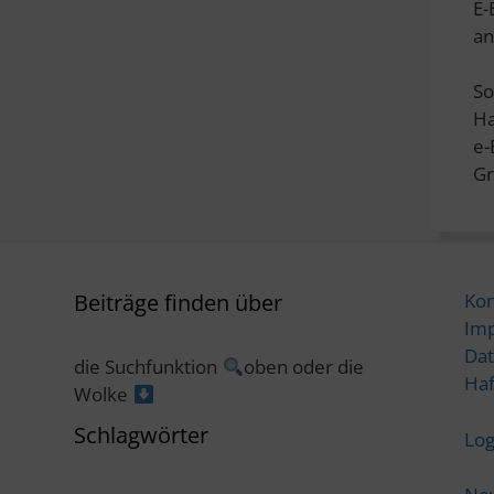
E-
an
So
Ha
e
Gr
Beiträge finden über
Kon
Im
Dat
die Suchfunktion
oben oder die
Haf
Wolke
Schlagwörter
Log