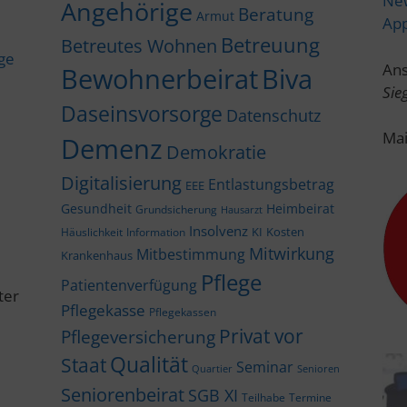
New
Angehörige
Beratung
Armut
Ap
Betreuung
Betreutes Wohnen
ige
Ans
Bewohnerbeirat
Biva
Sie
Daseinsvorsorge
Datenschutz
Mai
Demenz
Demokratie
Digitalisierung
Entlastungsbetrag
EEE
Gesundheit
Heimbeirat
Grundsicherung
Hausarzt
Insolvenz
KI
Kosten
Häuslichkeit
Information
Mitwirkung
Mitbestimmung
Krankenhaus
Pflege
Patientenverfügung
ter
Pflegekasse
Pflegekassen
Privat vor
Pflegeversicherung
Qualität
Staat
Seminar
Quartier
Senioren
Seniorenbeirat
SGB XI
Teilhabe
Termine