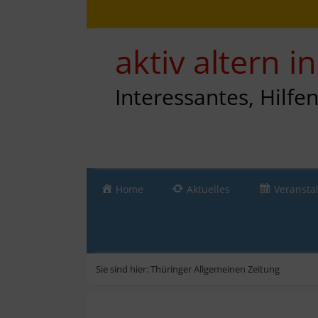
Zum
Direkt
Sitemap
Zum
Inhalt
zur
Inhalt
springen
Navigation
springen
aktiv altern 
Interessantes, Hilfe
Home
Aktuelles
Veransta
Sie sind hier:
Thüringer Allgemeinen Zeitung