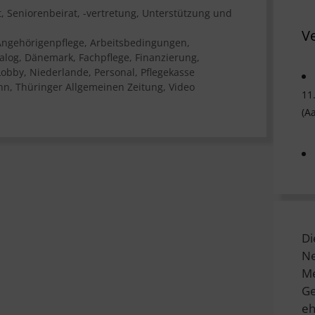
t
,
Seniorenbeirat, -vertretung
,
Unterstützung und
V
Angehörigenpflege
,
Arbeitsbedingungen
,
alog
,
Dänemark
,
Fachpflege
,
Finanzierung
,
Lobby
,
Niederlande
,
Personal
,
Pflegekasse
hn
,
Thüringer Allgemeinen Zeitung
,
Video
11
(A
Di
Ne
Me
Ge
eh