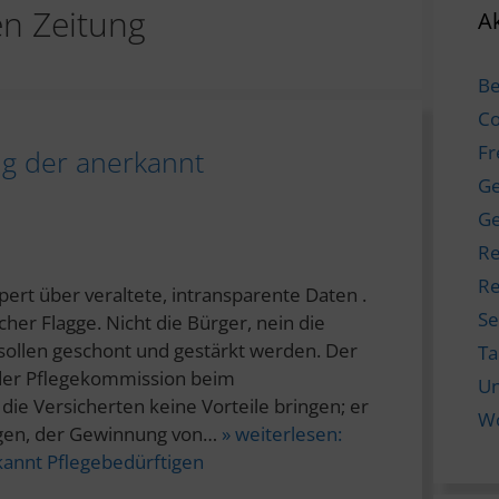
en Zeitung
Ak
Be
Co
Fr
 der anerkannt
Ge
Ge
Re
Re
ert über veraltete, intransparente Daten .
Se
cher Flagge. Nicht die Bürger, nein die
 sollen geschont und gestärkt werden. Der
T
 der Pflegekommission beim
Un
ie Versicherten keine Vorteile bringen; er
W
ngen, der Gewinnung von…
» weiterlesen:
nnt Pflegebedürftigen