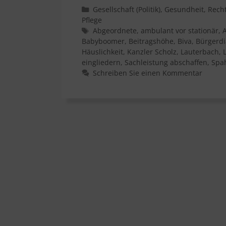
Kategorien
Gesellschaft (Politik)
,
Gesundheit
,
Rech
Pflege
Schlagwörter
Abgeordnete
,
ambulant vor stationär
,
Babyboomer
,
Beitragshöhe
,
Biva
,
Bürgerdi
Häuslichkeit
,
Kanzler Scholz
,
Lauterbach
,
eingliedern
,
Sachleistung abschaffen
,
Spa
Schreiben Sie einen Kommentar