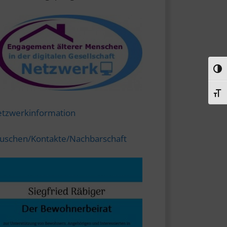
Umsc
Schr
tzwerkinformation
uschen/Kontakte/Nachbarschaft