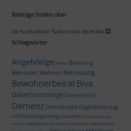
Beiträge finden über
die Suchfunktion
oben oder die Wolke
Schlagwörter
Angehörige
Beratung
Armut
Betreuung
Betreutes Wohnen
Bewohnerbeirat
Biva
Daseinsvorsorge
Datenschutz
Demenz
Demokratie
Digitalisierung
Entlastungsbetrag
Gesundheit
EEE
Grundsicherung
Insolvenz
Heimbeirat
KI
Häuslichkeit
Information
Hausarzt
Mitwirkung
Mitbestimmung