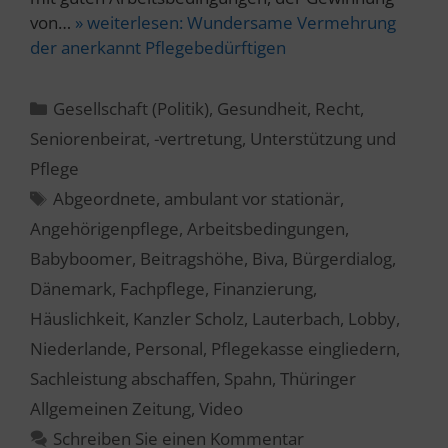
von…
» weiterlesen:
Wundersame Vermehrung
der anerkannt Pflegebedürftigen
Kategorien
Gesellschaft (Politik)
,
Gesundheit
,
Recht
,
Seniorenbeirat, -vertretung
,
Unterstützung und
Pflege
Schlagwörter
Abgeordnete
,
ambulant vor stationär
,
Angehörigenpflege
,
Arbeitsbedingungen
,
Babyboomer
,
Beitragshöhe
,
Biva
,
Bürgerdialog
,
Dänemark
,
Fachpflege
,
Finanzierung
,
Häuslichkeit
,
Kanzler Scholz
,
Lauterbach
,
Lobby
,
Niederlande
,
Personal
,
Pflegekasse eingliedern
,
Sachleistung abschaffen
,
Spahn
,
Thüringer
Allgemeinen Zeitung
,
Video
Schreiben Sie einen Kommentar