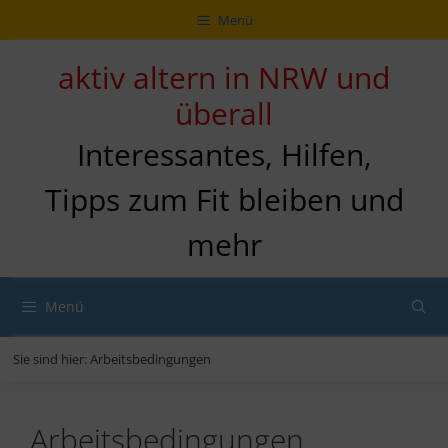
Zum
Direkt
Sitemap
Zum
Menü
Inhalt
zur
Inhalt
springen
Navigation
springen
aktiv altern in NRW und
überall
Interessantes, Hilfen,
Tipps zum Fit bleiben und
mehr
Menü
Sie sind hier:
Arbeitsbedingungen
Arbeitsbedingungen