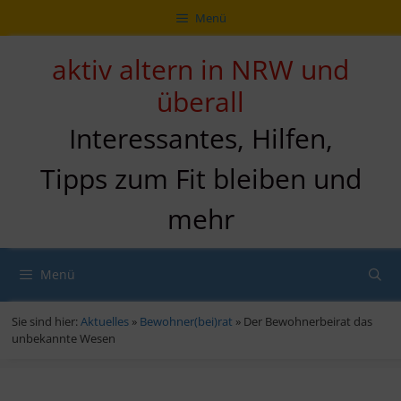
Zum
Direkt
Sitemap
Zum
Menü
Inhalt
zur
Inhalt
springen
Navigation
springen
aktiv altern in NRW und
überall
Interessantes, Hilfen,
Tipps zum Fit bleiben und
mehr
Menü
Sie sind hier:
Aktuelles
»
Bewohner(bei)rat
»
Der Bewohnerbeirat das
unbekannte Wesen