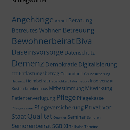
Schlagwörter
Angehörige
Beratung
Armut
Betreuung
Betreutes Wohnen
Bewohnerbeirat
Biva
Daseinsvorsorge
Datenschutz
Demenz
Demokratie
Digitalisierung
Entlastungsbetrag
Gesundheit
EEE
Grundsicherung
Insolvenz
Heimbeirat
KI
Häuslichkeit
Information
Hausarzt
Mitwirkung
Mitbestimmung
Kosten
Krankenhaus
Pflege
Pflegekasse
Patientenverfügung
Privat vor
Pflegeversicherung
Pflegekassen
Qualität
Staat
Seminar
Quartier
Senioren
Seniorenbeirat
SGB XI
Teilhabe
Termine