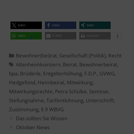
teilen
teilen
teilen
teilen
E-Mail
drucken
Kategorien
Bewohner(bei)rat
,
Gesellschaft (Politik)
,
Recht
Schlagwörter
Altenheimkoinzern
,
Beirat
,
Bewohnerbeirat
,
bpa
,
Brüderle
,
Entgelterhöhung
,
F.D.P.
,
GVWG
,
Hedgefond
,
Heimbeirat
,
Mitwirkung
,
Mitwirkungsrechte
,
Petra Schülke
,
Seminar
,
Stellungnahme
,
Tarifentlohnung
,
Unterschrift
,
Zustimmung
,
§ 9 WBVG
Das sollten Sie Wissen
Oktober News