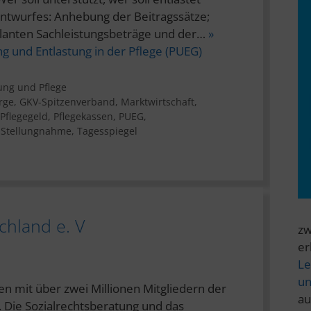
twurfes: Anhebung der Beitragssätze;
lanten Sachleistungsbeträge und der…
»
g und Entlastung in der Pflege (PUEG)
ung und Pflege
rge
,
GKV-Spitzenverband
,
Marktwirtschaft
,
Pflegegeld
,
Pflegekassen
,
PUEG
,
,
Stellungnahme
,
Tagesspiegel
chland e. V
zw
er
Le
un
 mit über zwei Millionen Mitgliedern der
au
. Die Sozialrechtsberatung und das