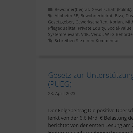
Kategorien
Bewohner(bei)rat
,
Gesellschaft (Politik)
Schlagwörter
Alloheim SE
,
Bewohnerbeirat
,
Biva
,
Das
Gesetzgeber
,
Gewerkschaften
,
Korian
,
Mit
Pflegequalität
,
Private Equity
,
Social-Value
Systemrelevant
,
VdK
,
Ver.di
,
WTG-Behörde
Schreiben Sie einen Kommentar
Gesetz zur Unterstützung
(PUEG)
28. April 2023
Der Folgebeitrag Die positive Übersc
lenkt von der 6,6 Mrd. € Belastung 
berichtet von der ersten Lesung am 
Hintergrundinformationen bringen. We