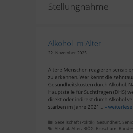
Stellungnahme
Alkohol im Alter
22. November 2025
Ältere Menschen reagieren sensibler 
zu erkennen. Wer kennt die zehntau
Gesundheitskosten durch Alkohol. 
Hauptstelle für Suchtfragen (DHS) w
direkt oder indirekt durch Alkohol ve
starben im Jahre 2021…
» weiterlese
Kategorien
Gesellschaft (Politik)
,
Gesundheit
,
Senio
Schlagwörter
Alkohol
,
Alter
,
BIÖG
,
Broschüre
,
Bundesi