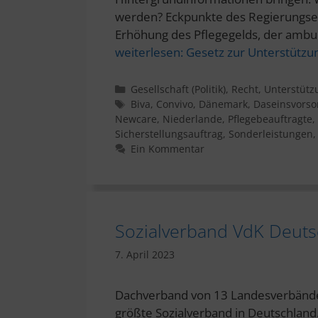
werden? Eckpunkte des Regierungsen
Erhöhung des Pflegegelds, der ambu
weiterlesen:
Gesetz zur Unterstützun
Kategorien
Gesellschaft (Politik)
,
Recht
,
Unterstütz
Schlagwörter
Biva
,
Convivo
,
Dänemark
,
Daseinsvorso
Newcare
,
Niederlande
,
Pflegebeauftragte
,
Sicherstellungsauftrag
,
Sonderleistungen
Ein Kommentar
Sozialverband VdK Deuts
7. April 2023
Dachverband von 13 Landesverbänden
größte Sozialverband in Deutschland