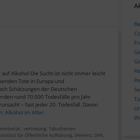
Ak
Be
Co
Fr
Ge
Ge
Re
auf Alkohol Die Sucht ist nicht immer leicht
Re
senden Tote in Europa und
Nach Schätzungen der Deutschen
Se
erden rund 70.000 Todesfälle pro Jahr
T
rursacht – fast jeder 20. Todesfall. Davon
Un
n:
Alkohol im Alter
W
renbeirat, -vertretung
,
Tabuthemen
nstitut für Öffentliche Aufklärung
,
Demenz
,
DHS
,