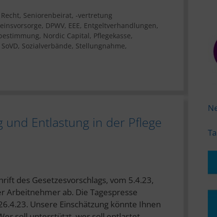
,
Recht
,
Seniorenbeirat, -vertretung
einsvorsorge
,
DPWV
,
EEE
,
Entgeltverhandlungen
,
bestimmung
,
Nordic Capital
,
Pflegekasse
,
,
SoVD
,
Sozialverbände
,
Stellungnahme
,
Ne
 und Entlastung in der Pflege
Ta
hrift des Gesetzesvorschlags, vom 5.4.23,
der Arbeitnehmer ab. Die Tagespresse
26.4.23. Unsere Einschätzung könnte Ihnen
r soll unterstützt, wer soll entlastet