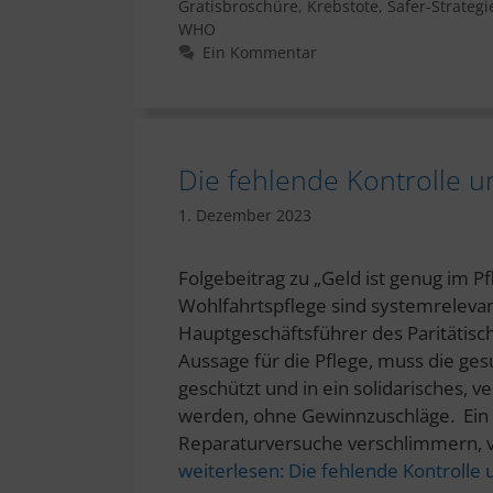
Gratisbroschüre
,
Krebstote
,
Safer-Strategi
WHO
Ein Kommentar
Die fehlende Kontrolle u
1. Dezember 2023
Folgebeitrag zu „Geld ist genug im P
Wohlfahrtspflege sind systemrelevant
Hauptgeschäftsführer des Paritätis
Aussage für die Pflege, muss die ge
geschützt und in ein solidarisches, 
werden, ohne Gewinnzuschläge. Ein 
Reparaturversuche verschlimmern, v
weiterlesen:
Die fehlende Kontrolle 