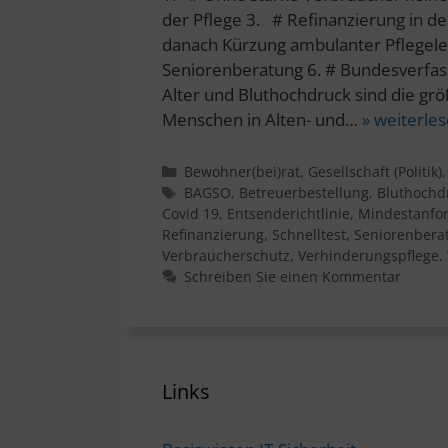
der Pflege 3. # Refinanzierung in d
danach Kürzung ambulanter Pflegelei
Seniorenberatung 6. # Bundesverfas
Alter und Bluthochdruck sind die grö
Menschen in Alten- und…
» weiterle
Kategorien
Bewohner(bei)rat
,
Gesellschaft (Politik)
Schlagwörter
BAGSO
,
Betreuerbestellung
,
Bluthochd
Covid 19
,
Entsenderichtlinie
,
Mindestanfo
Refinanzierung
,
Schnelltest
,
Seniorenbera
Verbraucherschutz
,
Verhinderungspflege
,
Schreiben Sie einen Kommentar
Links