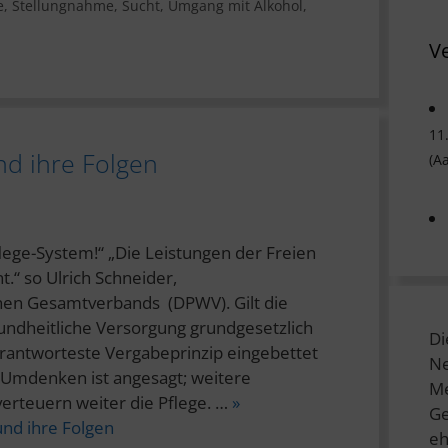
e
,
Stellungnahme
,
Sucht
,
Umgang mit Alkohol
,
V
11
nd ihre Folgen
(A
flege-System!“ „Die Leistungen der Freien
.“ so Ulrich Schneider,
chen Gesamtverbands (DPWV). Gilt die
sundheitliche Versorgung grundgesetzlich
Di
verantworteste Vergabeprinzip eingebettet
Ne
Umdenken ist angesagt; weitere
Me
erteuern weiter die Pflege. …
»
Ge
und ihre Folgen
eh