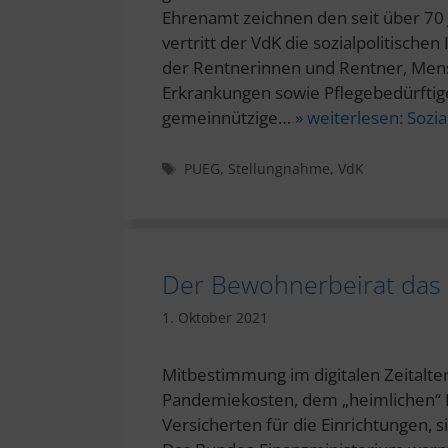
Ehrenamt zeichnen den seit über 7
vertritt der VdK die sozialpolitische
der Rentnerinnen und Rentner, Men
Erkrankungen sowie Pflegebedürftig
gemeinnützige…
» weiterlesen:
Sozia
Schlagwörter
PUEG
,
Stellungnahme
,
VdK
Der Bewohnerbeirat das
1. Oktober 2021
Mitbestimmung im digitalen Zeitalte
Pandemiekosten, dem „heimlichen“ Ein
Versicherten für die Einrichtungen, s