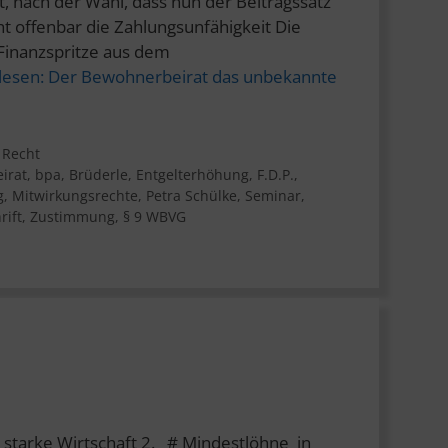
 nach der Wahl, dass nun der Beitragssatz
t offenbar die Zahlungsunfähigkeit Die
Finanzspritze aus dem
lesen:
Der Bewohnerbeirat das unbekannte
,
Recht
irat
,
bpa
,
Brüderle
,
Entgelterhöhung
,
F.D.P.
,
g
,
Mitwirkungsrechte
,
Petra Schülke
,
Seminar
,
rift
,
Zustimmung
,
§ 9 WBVG
 starke Wirtschaft 2. # Mindestlöhne in