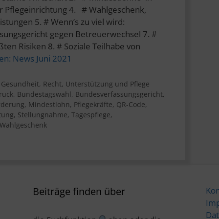
er Pflegeinrichtung 4. # Wahlgeschenk,
stungen 5. # Wenn’s zu viel wird:
sungsgericht gegen Betreuerwechsel 7. #
ßten Risiken 8. # Soziale Teilhabe von
sen:
News Juni 2021
,
Gesundheit
,
Recht
,
Unterstützung und Pflege
ruck
,
Bundestagswahl
,
Bundesverfassungsgericht
,
rderung
,
Mindestlohn
,
Pflegekräfte
,
QR-Code
,
tung
,
Stellungnahme
,
Tagespflege
,
Wahlgeschenk
Beiträge finden über
Kon
Im
Dat