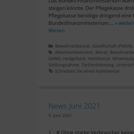
Das Bundes-Finanzministerium warnt,
steigen könnte. Der Pflegekasse droh
Pflegekasse benötige dringend eine 
Bundesfinanzministerium,…
» weiter
Wesen
Kategorien
Bewohner(bei)rat
,
Gesellschaft (Politik)
Schlagwörter
Altenheimkoinzern
,
Beirat
,
Bewohnerbe
GVWG
,
Hedgefond
,
Heimbeirat
,
Mitwirkun
Stellungnahme
,
Tarifentlohnung
,
Untersch
Schreiben Sie einen Kommentar
News Juni 2021
9. Juni 2021
1. # Ohne starke Verbraucher keine