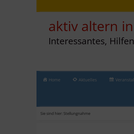
Zum
Direkt
Sitemap
Zum
Inhalt
zur
Inhalt
springen
Navigation
springen
aktiv altern 
Interessantes, Hilfe
Home
Aktuelles
Veransta
Sie sind hier:
Stellungnahme