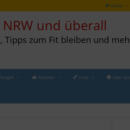
Service
in NRW und überall
n, Tipps zum Fit bleiben und meh
ltungen
Anbieter
Links
Über Un