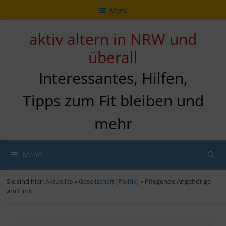
Zum
Direkt
Sitemap
Zum
Menü
Inhalt
zur
Inhalt
springen
Navigation
springen
aktiv altern in NRW und
überall
Interessantes, Hilfen,
Tipps zum Fit bleiben und
mehr
Menü
Sie sind hier:
Aktuelles
»
Gesellschaft (Politik)
»
Pflegende Angehörige
am Limit