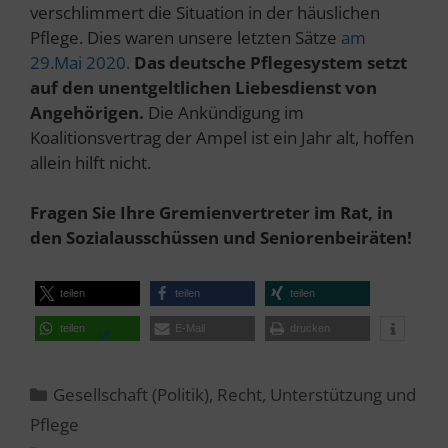
verschlimmert die Situation in der häuslichen
Pflege. Dies waren unsere letzten Sätze
am
29.Mai 2020.
Das deutsche Pflegesystem setzt
auf den unentgeltlichen Liebesdienst von
Angehörigen.
Die Ankündigung im
Koalitionsvertrag der Ampel ist ein Jahr alt, hoffen
allein hilft nicht.
Fragen Sie Ihre Gremienvertreter im Rat, in
den Sozialausschüssen und Seniorenbeiräten!
teilen
teilen
teilen
teilen
E-Mail
drucken
Kategorien
Gesellschaft (Politik)
,
Recht
,
Unterstützung und
Pflege