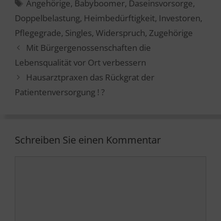
Schlagwörter
Angehörige
,
Babyboomer
,
Daseinsvorsorge
,
Doppelbelastung
,
Heimbedürftigkeit
,
Investoren
,
Pflegegrade
,
Singles
,
Widerspruch
,
Zugehörige
Mit Bürgergenossenschaften die
Lebensqualität vor Ort verbessern
Hausarztpraxen das Rückgrat der
Patientenversorgung ! ?
Schreiben Sie einen Kommentar
Kommentar