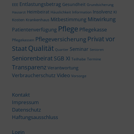
Entlastungsbetrag
Gesundheit
EEE
Grundsicherung
Insolvenz
Heimbeirat
KI
Häuslichkeit
Information
Hausarzt
Mitwirkung
Mitbestimmung
Kosten
Krankenhaus
Pflege
Pflegekasse
Patientenverfügung
Privat vor
Pflegeversicherung
Pflegekassen
Qualität
Staat
Seminar
Quartier
Senioren
Seniorenbeirat
SGB XI
Teilhabe
Termine
Transparenz
Verantwortung
Video
Verbraucherschutz
Vorsorge
Kontakt
Impressum
Datenschutz
Haftungsausschluss
Login