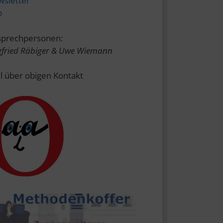
sletter
p
prechpersonen:
gfried Räbiger & Uwe Wiemann
l über obigen Kontakt