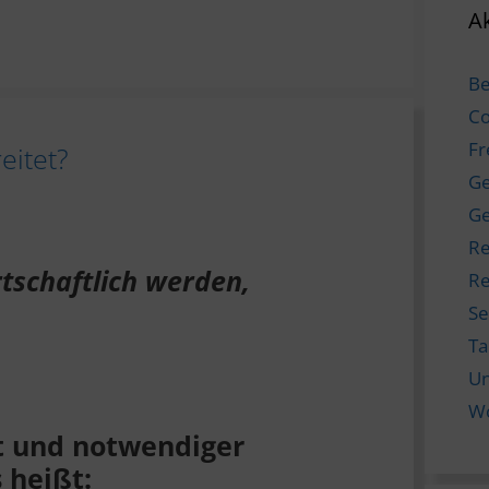
Ak
Be
Co
Fr
eitet?
Ge
Ge
Re
tschaftlich werden,
Re
Se
T
Un
W
it und notwendiger
 heißt: