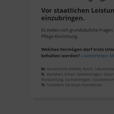
Vor staatlichen Leistu
einzubringen.
Es stellen sich grundsätzliche Frage
Pflege-Einrichtung.
Welches Vermögen darf trotz Unte
behalten werden?
» weiterlesen:
Si
Kategorien
Gesellschaft (Politik)
,
Recht
,
Tabuthem
Schlagwörter
Darlehen
,
Erben
,
Geldvermögen
,
Gesun
Rückzahlung
,
Sachvermögen
,
Sozialversic
Schreiben Sie einen Kommentar