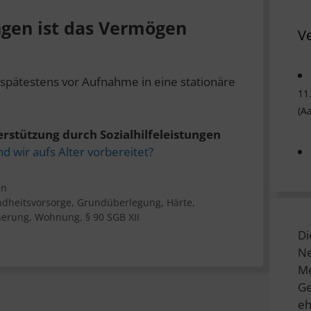
ngen ist das Vermögen
V
n spätestens vor Aufnahme in eine stationäre
11
(A
rstützung durch Sozialhilfeleistungen
nd wir aufs Alter vorbereitet?
en
dheitsvorsorge
,
Grundüberlegung
,
Härte
,
herung
,
Wohnung
,
§ 90 SGB XII
Di
Ne
Me
Ge
eh