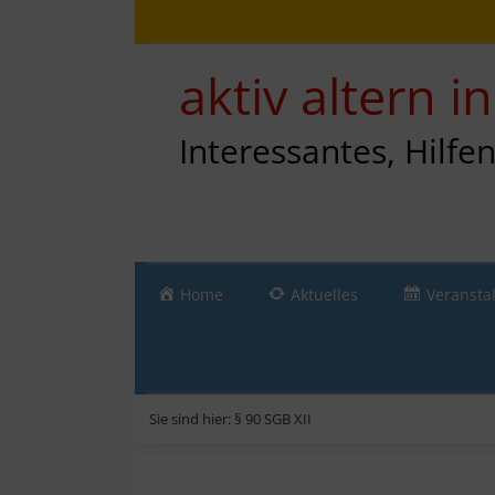
Zum
Direkt
Sitemap
Zum
Inhalt
zur
Inhalt
springen
Navigation
springen
aktiv altern 
Interessantes, Hilfe
Home
Aktuelles
Veransta
Sie sind hier:
§ 90 SGB XII