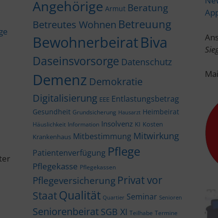
New
Angehörige
Beratung
Armut
Ap
Betreuung
Betreutes Wohnen
ige
Ans
Bewohnerbeirat
Biva
Sie
Daseinsvorsorge
Datenschutz
Mai
Demenz
Demokratie
Digitalisierung
Entlastungsbetrag
EEE
Gesundheit
Heimbeirat
Grundsicherung
Hausarzt
Insolvenz
KI
Kosten
Häuslichkeit
Information
Mitwirkung
Mitbestimmung
Krankenhaus
Pflege
Patientenverfügung
ter
Pflegekasse
Pflegekassen
Privat vor
Pflegeversicherung
Qualität
Staat
Seminar
Quartier
Senioren
Seniorenbeirat
SGB XI
Teilhabe
Termine