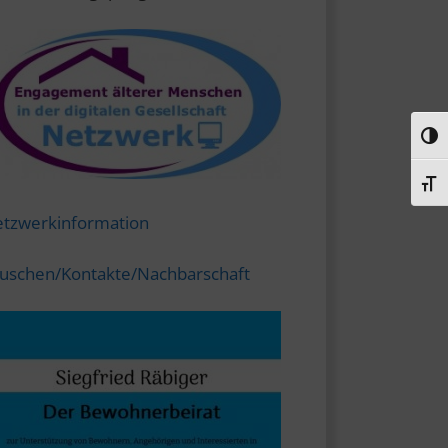
Umsc
Schr
tzwerkinformation
uschen/Kontakte/Nachbarschaft