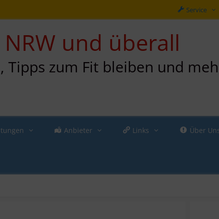
Service
in NRW und überall
n, Tipps zum Fit bleiben und meh
ltungen
Anbieter
Links
Über Un