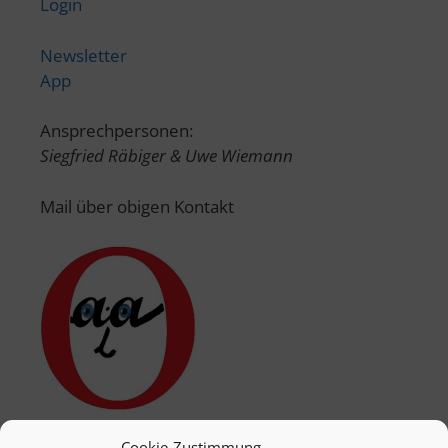
Login
Newsletter
App
Ansprechpersonen:
Siegfried Räbiger & Uwe Wiemann
Mail über obigen Kontakt
Cookie-Zustimmung