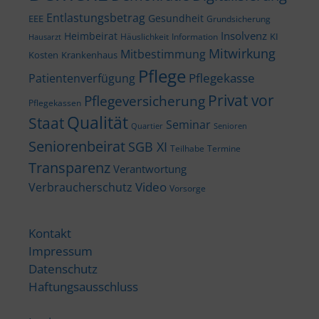
Entlastungsbetrag
Gesundheit
EEE
Grundsicherung
Insolvenz
Heimbeirat
KI
Häuslichkeit
Information
Hausarzt
Mitwirkung
Mitbestimmung
Kosten
Krankenhaus
Pflege
Pflegekasse
Patientenverfügung
Privat vor
Pflegeversicherung
Pflegekassen
Qualität
Staat
Seminar
Quartier
Senioren
Seniorenbeirat
SGB XI
Teilhabe
Termine
Transparenz
Verantwortung
Video
Verbraucherschutz
Vorsorge
Kontakt
Impressum
Datenschutz
Haftungsausschluss