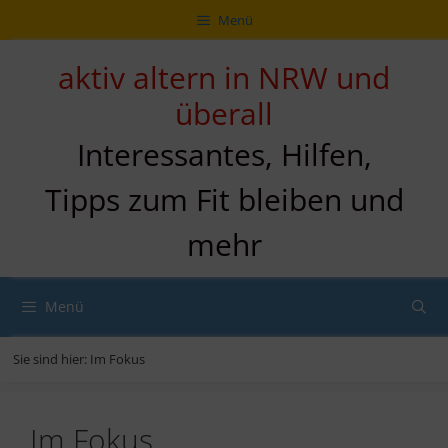
Zum
Direkt
Sitemap
Zum
Menü
Inhalt
zur
Inhalt
springen
Navigation
springen
aktiv altern in NRW und
überall
Interessantes, Hilfen,
Tipps zum Fit bleiben und
mehr
Menü
Sie sind hier:
Im Fokus
Im Fokus