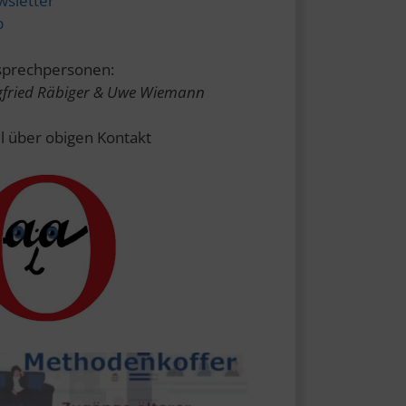
sletter
p
prechpersonen:
gfried Räbiger & Uwe Wiemann
l über obigen Kontakt