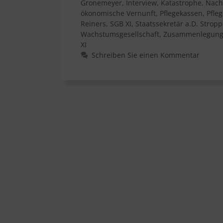
Gronemeyer
,
Interview
,
Katastrophe
,
Nach
ökonomische Vernunft
,
Pflegekassen
,
Pfle
Reiners
,
SGB XI
,
Staatssekretär a.D. Strop
Wachstumsgesellschaft
,
Zusammenlegung 
XI
Schreiben Sie einen Kommentar