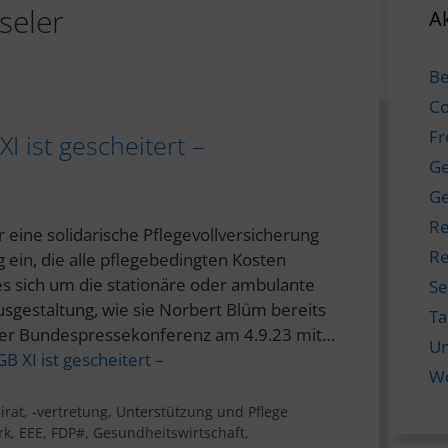
seler
Ak
Be
Co
Fr
I ist gescheitert –
Ge
Ge
Re
ür eine solidarische Pflegevollversicherung
Re
g ein, die alle pflegebedingten Kosten
s sich um die stationäre oder ambulante
Se
usgestaltung, wie sie Norbert Blüm bereits
T
der Bundespressekonferenz am 4.9.23 mit…
Un
B XI ist gescheitert –
W
rat, -vertretung
,
Unterstützung und Pflege
rk
,
EEE
,
FDP#
,
Gesundheitswirtschaft
,