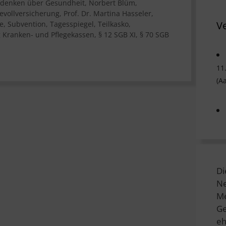
denken über Gesundheit
,
Norbert Blüm
,
gevollversicherung
,
Prof. Dr. Martina Hasseler
,
V
pe
,
Subvention
,
Tagesspiegel
,
Teilkasko
,
Kranken- und Pflegekassen
,
§ 12 SGB XI
,
§ 70 SGB
11
(A
Di
Ne
Me
Ge
eh