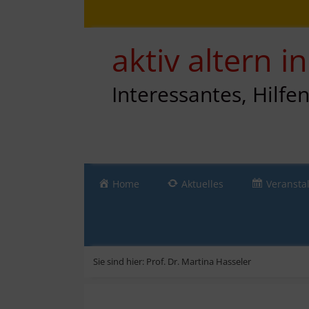
Zum
Direkt
Sitemap
Zum
Inhalt
zur
Inhalt
springen
Navigation
springen
aktiv altern 
Interessantes, Hilfe
Home
Aktuelles
Veransta
Sie sind hier:
Prof. Dr. Martina Hasseler