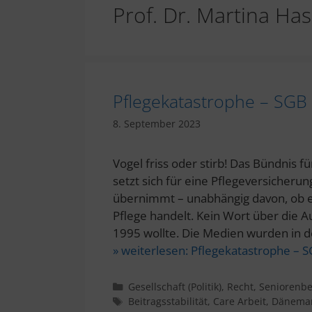
Prof. Dr. Martina Has
Pflegekatastrophe – SGB X
8. September 2023
Vogel friss oder stirb! Das Bündnis f
setzt sich für eine Pflegeversicherun
übernimmt – unabhängig davon, ob e
Pflege handelt. Kein Wort über die A
1995 wollte. Die Medien wurden in 
» weiterlesen:
Pflegekatastrophe – SG
Kategorien
Gesellschaft (Politik)
,
Recht
,
Seniorenbei
Schlagwörter
Beitragsstabilität
,
Care Arbeit
,
Dänema