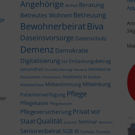
New
Angehörige
Beratung
Armut
Ap
Betreuung
Betreutes Wohnen
ige
Ans
Bewohnerbeirat
Biva
Sie
Daseinsvorsorge
Datenschutz
Mai
Demenz
Demokratie
Digitalisierung
Entlastungsbetrag
EEE
Gesundheit
Heimbeirat
Grundsicherung
Hausarzt
Insolvenz
KI
Kosten
Häuslichkeit
Information
Mitwirkung
Mitbestimmung
Krankenhaus
Pflege
Patientenverfügung
ter
Pflegekasse
Pflegekassen
Privat vor
Pflegeversicherung
Qualität
Staat
Seminar
Quartier
Senioren
Seniorenbeirat
SGB XI
Teilhabe
Termine