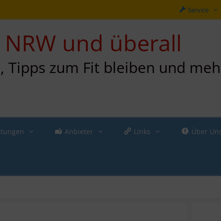
Service
in NRW und überall
n, Tipps zum Fit bleiben und meh
ltungen
Anbieter
Links
Über Un