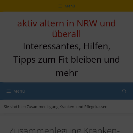
Zum
Direkt
Sitemap
Zum
Menü
Inhalt
zur
Inhalt
springen
Navigation
springen
aktiv altern in NRW und
überall
Interessantes, Hilfen,
Tipps zum Fit bleiben und
mehr
Menü
Sie sind hier:
Zusammenlegung Kranken- und Pflegekassen
Zusammenlegung Kranken-