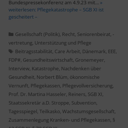
Bundespressekonferenz am 4.9.23 mit…
»
weiterlesen:
Pflegekatastrophe – SGB XI ist
gescheitert –
Kategorien
Gesellschaft (Politik)
,
Recht
,
Seniorenbeirat, -
vertretung
,
Unterstützung und Pflege
Schlagwörter
Beitragsstabilität
,
Care Arbeit
,
Dänemark
,
EEE
,
FDP#
,
Gesundheitswirtschaft
,
Gronemeyer
,
Interview
,
Katastrophe
,
Nachdenken über
Gesundheit
,
Norbert Blüm
,
ökonomische
Vernunft
,
Pflegekassen
,
Pflegevollversicherung
,
Prof. Dr. Martina Hasseler
,
Reiners
,
SGB XI
,
Staatssekretär a.D. Stroppe
,
Subvention
,
Tagesspiegel
,
Teilkasko
,
Wachstumsgesellschaft
,
Zusammenlegung Kranken- und Pflegekassen
,
§