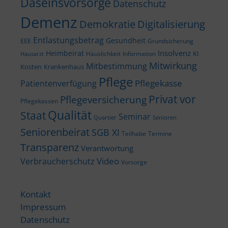
Daseinsvorsorge
Datenschutz
Demenz
Demokratie
Digitalisierung
Entlastungsbetrag
Gesundheit
EEE
Grundsicherung
Insolvenz
Heimbeirat
KI
Häuslichkeit
Information
Hausarzt
Mitwirkung
Mitbestimmung
Kosten
Krankenhaus
Pflege
Pflegekasse
Patientenverfügung
Privat vor
Pflegeversicherung
Pflegekassen
Qualität
Staat
Seminar
Quartier
Senioren
Seniorenbeirat
SGB XI
Teilhabe
Termine
Transparenz
Verantwortung
Video
Verbraucherschutz
Vorsorge
Kontakt
Impressum
Datenschutz