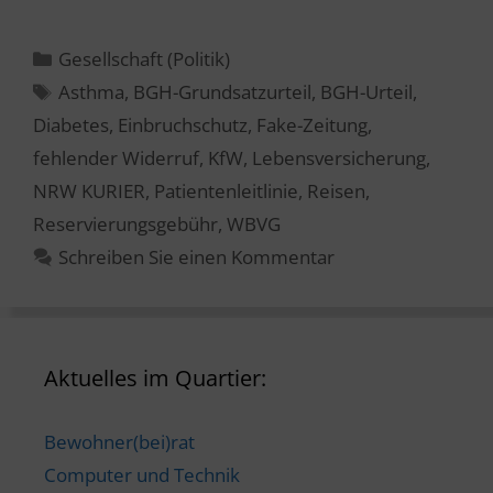
Kategorien
Gesellschaft (Politik)
Schlagwörter
Asthma
,
BGH-Grundsatzurteil
,
BGH-Urteil
,
Diabetes
,
Einbruchschutz
,
Fake-Zeitung
,
fehlender Widerruf
,
KfW
,
Lebensversicherung
,
NRW KURIER
,
Patientenleitlinie
,
Reisen
,
Reservierungsgebühr
,
WBVG
Schreiben Sie einen Kommentar
Aktuelles im Quartier:
Bewohner(bei)rat
Computer und Technik