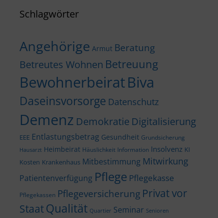
Schlagwörter
Angehörige
Beratung
Armut
Betreuung
Betreutes Wohnen
Bewohnerbeirat
Biva
Daseinsvorsorge
Datenschutz
Demenz
Demokratie
Digitalisierung
Entlastungsbetrag
Gesundheit
EEE
Grundsicherung
Insolvenz
Heimbeirat
KI
Häuslichkeit
Information
Hausarzt
Mitwirkung
Mitbestimmung
Kosten
Krankenhaus
Pflege
Pflegekasse
Patientenverfügung
Privat vor
Pflegeversicherung
Pflegekassen
Qualität
Staat
Seminar
Quartier
Senioren