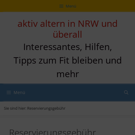
Zum
Direkt
Sitemap
Zum
Menü
Inhalt
zur
Inhalt
springen
Navigation
springen
aktiv altern in NRW und
überall
Interessantes, Hilfen,
Tipps zum Fit bleiben und
mehr
Menü
Sie sind hier:
Reservierungsgebühr
Reservierungsgebühr