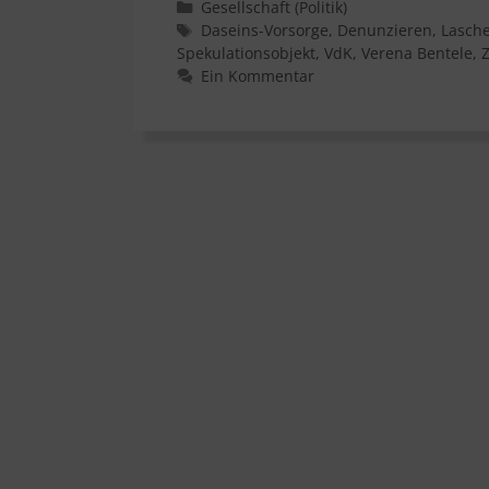
Kategorien
Gesellschaft (Politik)
Schlagwörter
Daseins-Vorsorge
,
Denunzieren
,
Lasche
Spekulationsobjekt
,
VdK
,
Verena Bentele
,
Ein Kommentar