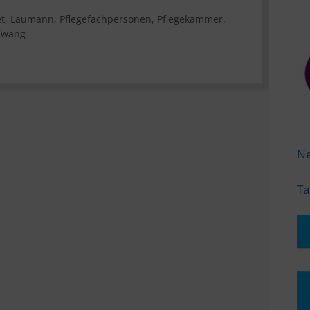
t
,
Laumann
,
Pflegefachpersonen
,
Pflegekammer
,
Zwang
Ne
Ta