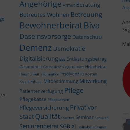
New
Angehörige
Beratung
Armut
Ap
Betreuung
Betreutes Wohnen
ige
Ans
Bewohnerbeirat
Biva
Sie
Daseinsvorsorge
Datenschutz
Mai
Demenz
Demokratie
Digitalisierung
Entlastungsbetrag
EEE
Gesundheit
Heimbeirat
Grundsicherung
Hausarzt
Insolvenz
KI
Kosten
Häuslichkeit
Information
Mitwirkung
Mitbestimmung
Krankenhaus
Pflege
Patientenverfügung
ter
Pflegekasse
Pflegekassen
Privat vor
Pflegeversicherung
Qualität
Staat
Seminar
Quartier
Senioren
Seniorenbeirat
SGB XI
Teilhabe
Termine