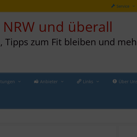
Service
in NRW und überall
n, Tipps zum Fit bleiben und meh
ltungen
Anbieter
Links
Über Un