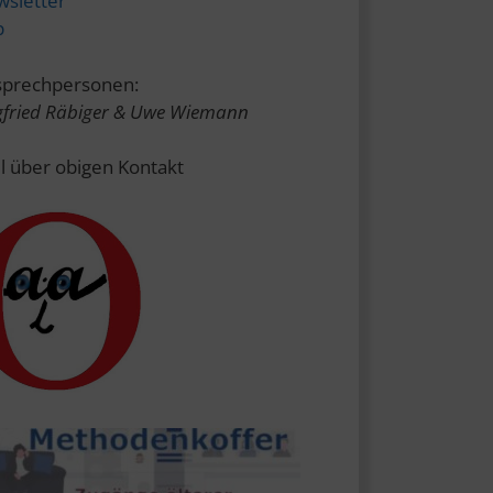
sletter
p
prechpersonen:
gfried Räbiger & Uwe Wiemann
l über obigen Kontakt