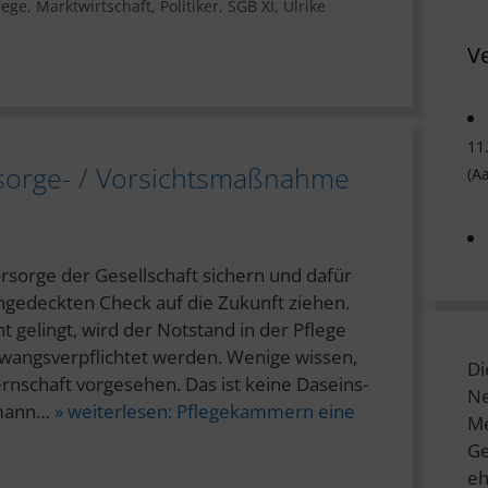
lege
,
Marktwirtschaft
,
Politiker
,
SGB XI
,
Ulrike
V
11
sorge- / Vorsichtsmaßnahme
(A
orsorge der Gesellschaft sichern und dafür
ungedeckten Check auf die Zukunft ziehen.
gelingt, wird der Notstand in der Pflege
zwangsverpflichtet werden. Wenige wissen,
Di
ernschaft vorgesehen. Das ist keine Daseins-
Ne
umann…
» weiterlesen:
Pflegekammern eine
Me
Ge
eh