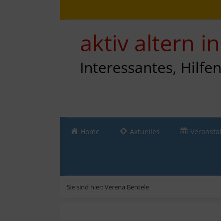
Zum
Direkt
Sitemap
Zum
Inhalt
zur
Inhalt
springen
Navigation
springen
aktiv altern 
Interessantes, Hilfe
Home
Aktuelles
Veransta
Sie sind hier:
Verena Bentele