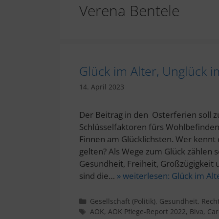
Verena Bentele
Glück im Alter, Unglück im
14. April 2023
Der Beitrag in den Osterferien soll
Schlüsselfaktoren fürs Wohlbefinden
Finnen am Glücklichsten. Wer kennt di
gelten? Als Wege zum Glück zählen 
Gesundheit, Freiheit, Großzügigkeit 
sind die…
» weiterlesen:
Glück im Alt
Kategorien
Gesellschaft (Politik)
,
Gesundheit
,
Rech
Schlagwörter
AOK
,
AOK Pflege-Report 2022
,
Biva
,
Car