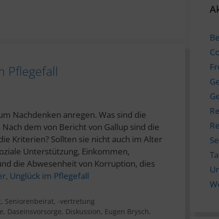
Ak
Be
Co
Fr
 Pflegefall
Ge
Ge
Re
 zum Nachdenken anregen. Was sind die
Re
 Nach dem von Bericht von Gallup sind die
e Kriterien? Sollten sie nicht auch im Alter
Se
soziale Unterstützung, Einkommen,
T
und die Abwesenheit von Korruption, dies
Un
er, Unglück im Pflegefall
W
t
,
Seniorenbeirat, -vertretung
e
,
Daseinsvorsorge
,
Diskussion
,
Eugen Brysch
,