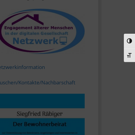
Umsc
Schr
tzwerkinformation
uschen/Kontakte/Nachbarschaft