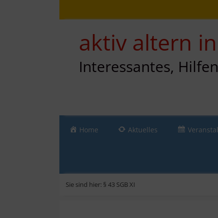
Zum
Direkt
Sitemap
Zum
Inhalt
zur
Inhalt
springen
Navigation
springen
aktiv altern 
Interessantes, Hilfe
Home
Aktuelles
Veransta
Sie sind hier:
§ 43 SGB XI