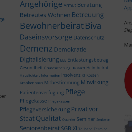
New
Angehörige
Beratung
Armut
Ap
Betreuung
Betreutes Wohnen
ige
Ans
Bewohnerbeirat
Biva
Sie
Daseinsvorsorge
Datenschutz
Mai
Demenz
Demokratie
Digitalisierung
Entlastungsbetrag
EEE
Gesundheit
Heimbeirat
Grundsicherung
Hausarzt
Insolvenz
KI
Kosten
Häuslichkeit
Information
Mitwirkung
Mitbestimmung
Krankenhaus
Pflege
Patientenverfügung
ter
Pflegekasse
Pflegekassen
Privat vor
Pflegeversicherung
Qualität
Staat
Seminar
Quartier
Senioren
Seniorenbeirat
SGB XI
Teilhabe
Termine