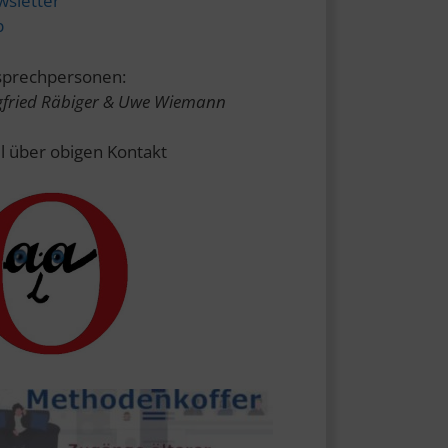
sletter
p
prechpersonen:
gfried Räbiger & Uwe Wiemann
l über obigen Kontakt