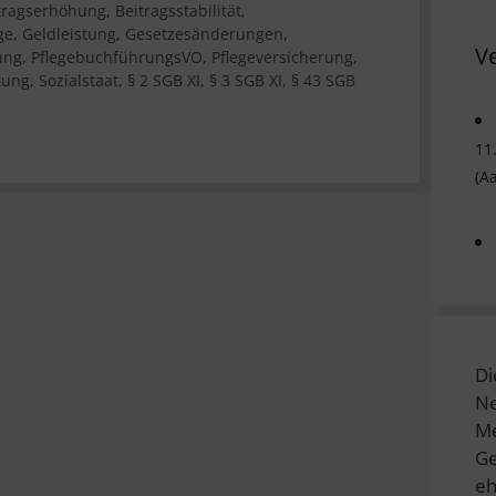
tragserhöhung
,
Beitragsstabilität
,
ge
,
Geldleistung
,
Gesetzesänderungen
,
V
ung
,
PflegebuchführungsVO
,
Pflegeversicherung
,
tung
,
Sozialstaat
,
§ 2 SGB XI
,
§ 3 SGB XI
,
§ 43 SGB
11
(A
Di
Ne
Me
Ge
eh