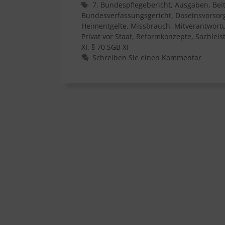
Schlagwörter
7. Bundespflegebericht
,
Ausgaben
,
Bei
Bundesverfassungsgericht
,
Daseinsvorsor
Heimentgelte
,
Missbrauch
,
Mitverantwort
Privat vor Staat
,
Reformkonzepte
,
Sachleis
XI
,
§ 70 SGB XI
Schreiben Sie einen Kommentar