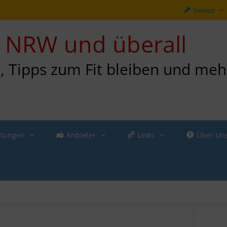
Service
in NRW und überall
n, Tipps zum Fit bleiben und meh
ltungen
Anbieter
Links
Über Un