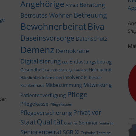
New
Angehörige
Beratung
Armut
Ap
Betreuung
Betreutes Wohnen
ige
Ans
Bewohnerbeirat
Biva
Sie
Daseinsvorsorge
Datenschutz
Mai
Demenz
Demokratie
Digitalisierung
Entlastungsbetrag
EEE
Gesundheit
Heimbeirat
Grundsicherung
Hausarzt
Insolvenz
KI
Kosten
Häuslichkeit
Information
Mitwirkung
Mitbestimmung
Krankenhaus
Pflege
Patientenverfügung
ter
Pflegekasse
Pflegekassen
Privat vor
Pflegeversicherung
Qualität
Staat
Seminar
Quartier
Senioren
Seniorenbeirat
SGB XI
Teilhabe
Termine