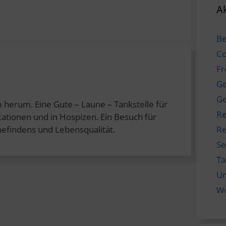
Ak
Be
Co
Fr
Ge
Ge
 herum. Eine Gute – Laune – Tankstelle für
Re
tationen und in Hospizen. Ein Besuch für
befindens und Lebensqualität.
Re
Se
T
Un
W