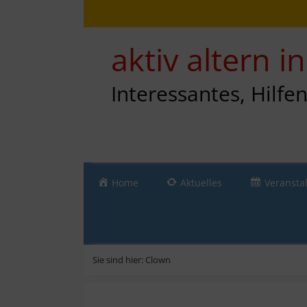
Zum
Direkt
Sitemap
Zum
Inhalt
zur
Inhalt
springen
Navigation
springen
aktiv altern 
Interessantes, Hilfe
Home
Aktuelles
Veransta
Sie sind hier:
Clown