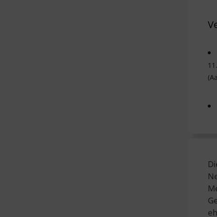
V
11
(A
Di
Ne
Me
Ge
eh