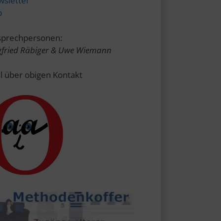
sletter
p
prechpersonen:
gfried Räbiger & Uwe Wiemann
l über obigen Kontakt