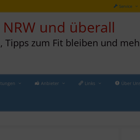
Service
in NRW und überall
n, Tipps zum Fit bleiben und meh
ltungen
Anbieter
Links
Über Un