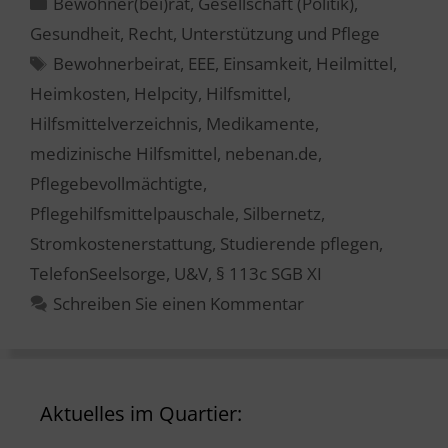
Kategorien
Bewohner(bei)rat
,
Gesellschaft (Politik)
,
Gesundheit
,
Recht
,
Unterstützung und Pflege
Schlagwörter
Bewohnerbeirat
,
EEE
,
Einsamkeit
,
Heilmittel
,
Heimkosten
,
Helpcity
,
Hilfsmittel
,
Hilfsmittelverzeichnis
,
Medikamente
,
medizinische Hilfsmittel
,
nebenan.de
,
Pflegebevollmächtigte
,
Pflegehilfsmittelpauschale
,
Silbernetz
,
Stromkostenerstattung
,
Studierende pflegen
,
TelefonSeelsorge
,
U&V
,
§ 113c SGB XI
Schreiben Sie einen Kommentar
Aktuelles im Quartier: