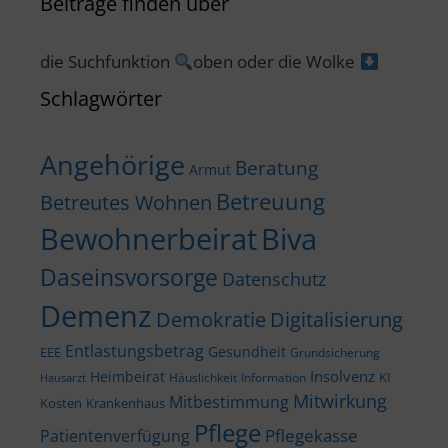
Beiträge finden über
die Suchfunktion
oben oder die Wolke
Schlagwörter
Angehörige
Beratung
Armut
Betreuung
Betreutes Wohnen
Bewohnerbeirat
Biva
Daseinsvorsorge
Datenschutz
Demenz
Demokratie
Digitalisierung
Entlastungsbetrag
Gesundheit
EEE
Grundsicherung
Insolvenz
Heimbeirat
KI
Häuslichkeit
Information
Hausarzt
Mitwirkung
Mitbestimmung
Kosten
Krankenhaus
Pflege
Pflegekasse
Patientenverfügung