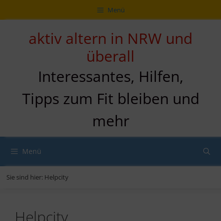
Zum
Direkt
Sitemap
Zum
Menü
Inhalt
zur
Inhalt
springen
Navigation
springen
aktiv altern in NRW und
überall
Interessantes, Hilfen,
Tipps zum Fit bleiben und
mehr
Menü
Sie sind hier:
Helpcity
Helpcity