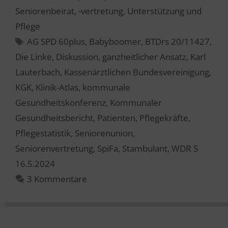
Seniorenbeirat, -vertretung
,
Unterstützung und
Pflege
Schlagwörter
AG SPD 60plus
,
Babyboomer
,
BTDrs 20/11427
,
Die Linke
,
Diskussion
,
ganzheitlicher Ansatz
,
Karl
Lauterbach
,
Kassenärztlichen Bundesvereinigung
,
KGK
,
Klinik-Atlas
,
kommunale
Gesundheitskonferenz
,
Kommunaler
Gesundheitsbericht
,
Patienten
,
Pflegekräfte
,
Pflegestatistik
,
Seniorenunion
,
Seniorenvertretung
,
SpiFa
,
Stambulant
,
WDR 5
16.5.2024
3 Kommentare