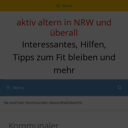
Zum
Direkt
Sitemap
Zum
Menü
Inhalt
zur
Inhalt
springen
Navigation
springen
aktiv altern in NRW und
überall
Interessantes, Hilfen,
Tipps zum Fit bleiben und
mehr
Menü
Sie sind hier:
Kommunaler Gesundheitsbericht
Kommunaler