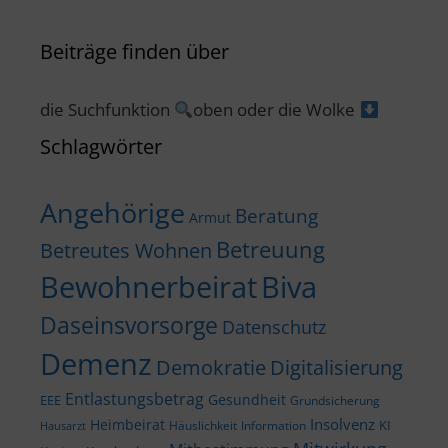
Beiträge finden über
die Suchfunktion
oben oder die Wolke
Schlagwörter
Angehörige
Beratung
Armut
Betreuung
Betreutes Wohnen
Bewohnerbeirat
Biva
Daseinsvorsorge
Datenschutz
Demenz
Demokratie
Digitalisierung
Entlastungsbetrag
Gesundheit
EEE
Grundsicherung
Insolvenz
Heimbeirat
KI
Häuslichkeit
Information
Hausarzt