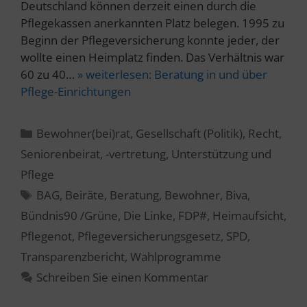
Deutschland können derzeit einen durch die
Pflegekassen anerkannten Platz belegen. 1995 zu
Beginn der Pflegeversicherung konnte jeder, der
wollte einen Heimplatz finden. Das Verhältnis war
60 zu 40…
» weiterlesen:
Beratung in und über
Pflege-Einrichtungen
Kategorien
Bewohner(bei)rat
,
Gesellschaft (Politik)
,
Recht
,
Seniorenbeirat, -vertretung
,
Unterstützung und
Pflege
Schlagwörter
BAG
,
Beiräte
,
Beratung
,
Bewohner
,
Biva
,
Bündnis90 /Grüne
,
Die Linke
,
FDP#
,
Heimaufsicht
,
Pflegenot
,
Pflegeversicherungsgesetz
,
SPD
,
Transparenzbericht
,
Wahlprogramme
Schreiben Sie einen Kommentar