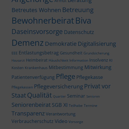
Armut
Betreuung
Betreutes Wohnen
Bewohnerbeirat
Biva
Daseinsvorsorge
Datenschutz
Demenz
Demokratie
Digitalisierung
Entlastungsbetrag
Gesundheit
EEE
Grundsicherung
Insolvenz
Heimbeirat
KI
Häuslichkeit
Information
Hausarzt
Mitwirkung
Mitbestimmung
Kosten
Krankenhaus
Pflege
Pflegekasse
Patientenverfügung
Privat vor
Pflegeversicherung
Pflegekassen
Qualität
Staat
Seminar
Quartier
Senioren
Seniorenbeirat
SGB XI
Teilhabe
Termine
Transparenz
Verantwortung
Video
Verbraucherschutz
Vorsorge