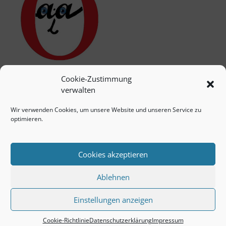
Cookie-Zustimmung
verwalten
Wir verwenden Cookies, um unsere Website und unseren Service zu
optimieren.
Cookies akzeptieren
Ablehnen
Einstellungen anzeigen
© 2026 Unser-quartier.de/oberhausen -> COPYRIGHT
Cookie-Richtlinie
Datenschutzerklärung
Impressum