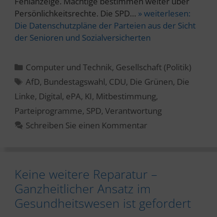
Fehlanzeige. Mächtige bestimmen weiter über
Persönlichkeitsrechte. Die SPD…
» weiterlesen:
Die Datenschutzpläne der Parteien aus der Sicht
der Senioren und Sozialversicherten
Kategorien
Computer und Technik
,
Gesellschaft (Politik)
Schlagwörter
AfD
,
Bundestagswahl
,
CDU
,
Die Grünen
,
Die
Linke
,
Digital
,
ePA
,
KI
,
Mitbestimmung
,
Parteiprogramme
,
SPD
,
Verantwortung
Schreiben Sie einen Kommentar
Keine weitere Reparatur –
Ganzheitlicher Ansatz im
Gesundheitswesen ist gefordert