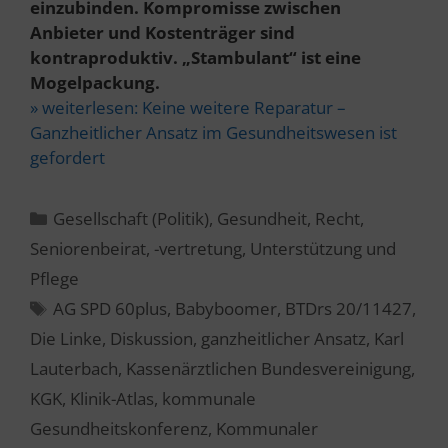
einzubinden. Kompromisse zwischen
Anbieter und Kostenträger sind
kontraproduktiv. „Stambulant“ ist eine
Mogelpackung.
» weiterlesen:
Keine weitere Reparatur –
Ganzheitlicher Ansatz im Gesundheitswesen ist
gefordert
Kategorien
Gesellschaft (Politik)
,
Gesundheit
,
Recht
,
Seniorenbeirat, -vertretung
,
Unterstützung und
Pflege
Schlagwörter
AG SPD 60plus
,
Babyboomer
,
BTDrs 20/11427
,
Die Linke
,
Diskussion
,
ganzheitlicher Ansatz
,
Karl
Lauterbach
,
Kassenärztlichen Bundesvereinigung
,
KGK
,
Klinik-Atlas
,
kommunale
Gesundheitskonferenz
,
Kommunaler