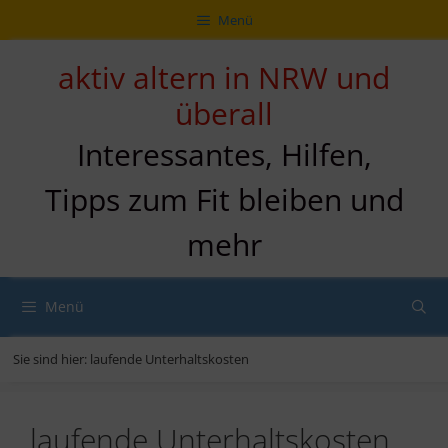
Zum
Direkt
Sitemap
Zum
Menü
Inhalt
zur
Inhalt
springen
Navigation
springen
aktiv altern in NRW und
überall
Interessantes, Hilfen,
Tipps zum Fit bleiben und
mehr
Menü
Sie sind hier:
laufende Unterhaltskosten
laufende Unterhaltskosten