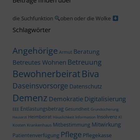
Beiträge finden über
die Suchfunktion
oben oder die Wolke
Schlagwörter
Angehörige
Beratung
Armut
Betreuung
Betreutes Wohnen
Bewohnerbeirat
Biva
Daseinsvorsorge
Datenschutz
Demenz
Demokratie
Digitalisierung
Entlastungsbetrag
Gesundheit
EEE
Grundsicherung
Insolvenz
Heimbeirat
KI
Häuslichkeit
Information
Hausarzt
Mitwirkung
Mitbestimmung
Kosten
Krankenhaus
Pflege
Pflegekasse
Patientenverfügung