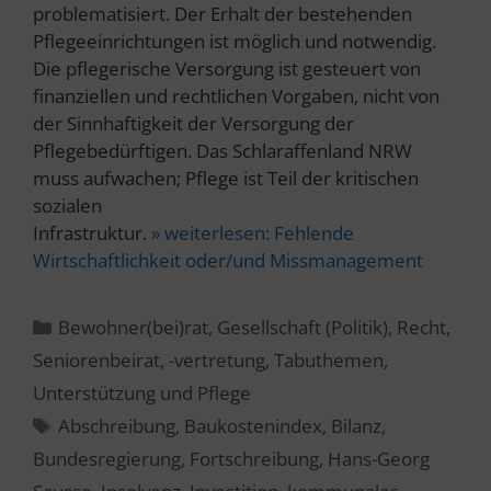
problematisiert. Der Erhalt der bestehenden
Pflegeeinrichtungen ist möglich und notwendig.
Die pflegerische Versorgung ist gesteuert von
finanziellen und rechtlichen Vorgaben, nicht von
der Sinnhaftigkeit der Versorgung der
Pflegebedürftigen. Das Schlaraffenland NRW
muss aufwachen; Pflege ist Teil der kritischen
sozialen
Infrastruktur.
» weiterlesen:
Fehlende
Wirtschaftlichkeit oder/und Missmanagement
Kategorien
Bewohner(bei)rat
,
Gesellschaft (Politik)
,
Recht
,
Seniorenbeirat, -vertretung
,
Tabuthemen
,
Unterstützung und Pflege
Schlagwörter
Abschreibung
,
Baukostenindex
,
Bilanz
,
Bundesregierung
,
Fortschreibung
,
Hans-Georg