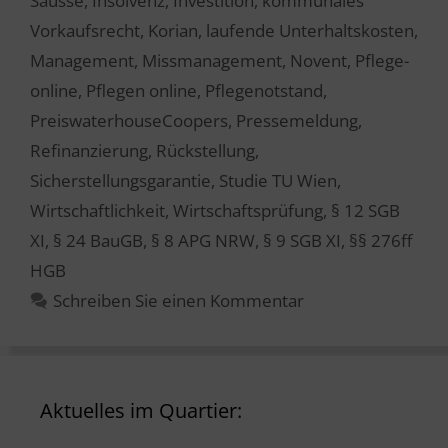
Sausse
,
Insolvenz
,
Investition
,
kommunales
Vorkaufsrecht
,
Korian
,
laufende Unterhaltskosten
,
Management
,
Missmanagement
,
Novent
,
Pflege-
online
,
Pflegen online
,
Pflegenotstand
,
PreiswaterhouseCoopers
,
Pressemeldung
,
Refinanzierung
,
Rückstellung
,
Sicherstellungsgarantie
,
Studie TU Wien
,
Wirtschaftlichkeit
,
Wirtschaftsprüfung
,
§ 12 SGB
XI
,
§ 24 BauGB
,
§ 8 APG NRW
,
§ 9 SGB XI
,
§§ 276ff
HGB
Schreiben Sie einen Kommentar
Aktuelles im Quartier: