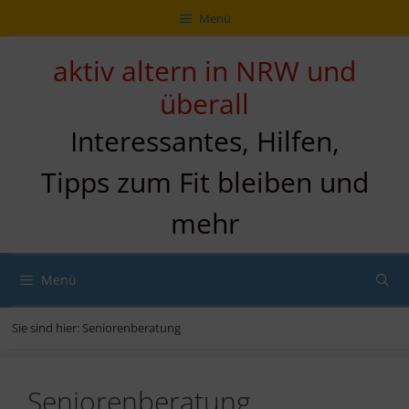
Zum
Direkt
Sitemap
Zum
Menü
Inhalt
zur
Inhalt
springen
Navigation
springen
aktiv altern in NRW und
überall
Interessantes, Hilfen,
Tipps zum Fit bleiben und
mehr
Menü
Sie sind hier:
Seniorenberatung
Seniorenberatung