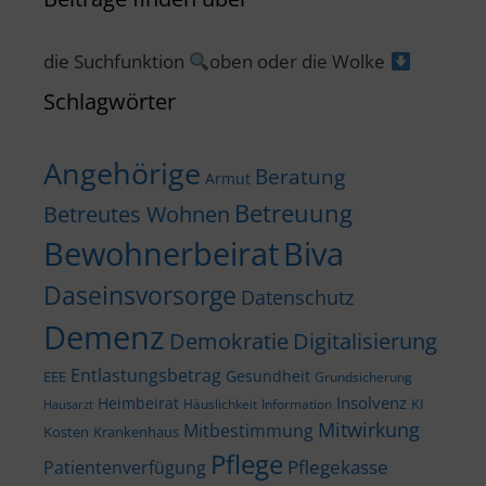
die Suchfunktion
oben oder die Wolke
Schlagwörter
Angehörige
Beratung
Armut
Betreuung
Betreutes Wohnen
Bewohnerbeirat
Biva
Daseinsvorsorge
Datenschutz
Demenz
Demokratie
Digitalisierung
Entlastungsbetrag
Gesundheit
EEE
Grundsicherung
Insolvenz
Heimbeirat
KI
Häuslichkeit
Information
Hausarzt
Mitwirkung
Mitbestimmung
Kosten
Krankenhaus
Pflege
Pflegekasse
Patientenverfügung