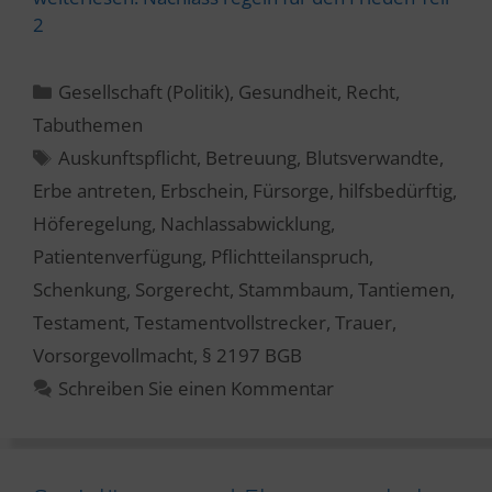
2
Kategorien
Gesellschaft (Politik)
,
Gesundheit
,
Recht
,
Tabuthemen
Schlagwörter
Auskunftspflicht
,
Betreuung
,
Blutsverwandte
,
Erbe antreten
,
Erbschein
,
Fürsorge
,
hilfsbedürftig
,
Höferegelung
,
Nachlassabwicklung
,
Patientenverfügung
,
Pflichtteilanspruch
,
Schenkung
,
Sorgerecht
,
Stammbaum
,
Tantiemen
,
Testament
,
Testamentvollstrecker
,
Trauer
,
Vorsorgevollmacht
,
§ 2197 BGB
Schreiben Sie einen Kommentar