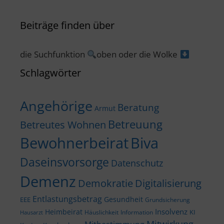
Beiträge finden über
die Suchfunktion
oben oder die Wolke
Schlagwörter
Angehörige
Beratung
Armut
Betreuung
Betreutes Wohnen
Bewohnerbeirat
Biva
Daseinsvorsorge
Datenschutz
Demenz
Demokratie
Digitalisierung
Entlastungsbetrag
Gesundheit
EEE
Grundsicherung
Insolvenz
Heimbeirat
KI
Häuslichkeit
Information
Hausarzt