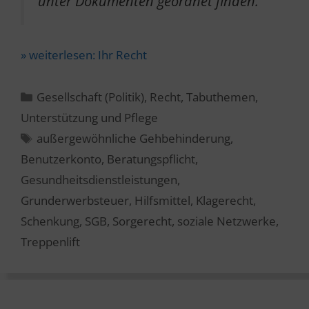
unter Dokumenten geordnet finden.
» weiterlesen:
Ihr Recht
Kategorien
Gesellschaft (Politik)
,
Recht
,
Tabuthemen
,
Unterstützung und Pflege
Schlagwörter
außergewöhnliche Gehbehinderung
,
Benutzerkonto
,
Beratungspflicht
,
Gesundheitsdienstleistungen
,
Grunderwerbsteuer
,
Hilfsmittel
,
Klagerecht
,
Schenkung
,
SGB
,
Sorgerecht
,
soziale Netzwerke
,
Treppenlift