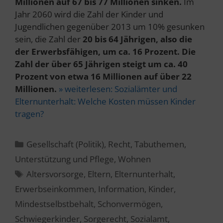
Millionen auf 67 bis 77 Millionen sinken.
Im
Jahr 2060 wird die Zahl der Kinder und
Jugendlichen gegenüber 2013 um 10% gesunken
sein, die Zahl der
20 bis 64 Jährigen, also die
der Erwerbsfähigen, um ca. 16 Prozent. Die
Zahl der über 65 Jährigen steigt um ca. 40
Prozent von etwa 16 Millionen auf über 22
Millionen.
» weiterlesen:
Sozialämter und
Elternunterhalt: Welche Kosten müssen Kinder
tragen?
Kategorien
Gesellschaft (Politik)
,
Recht
,
Tabuthemen
,
Unterstützung und Pflege
,
Wohnen
Schlagwörter
Altersvorsorge
,
Eltern
,
Elternunterhalt
,
Erwerbseinkommen
,
Information
,
Kinder
,
Mindestselbstbehalt
,
Schonvermögen
,
Schwiegerkinder
,
Sorgerecht
,
Sozialamt
,