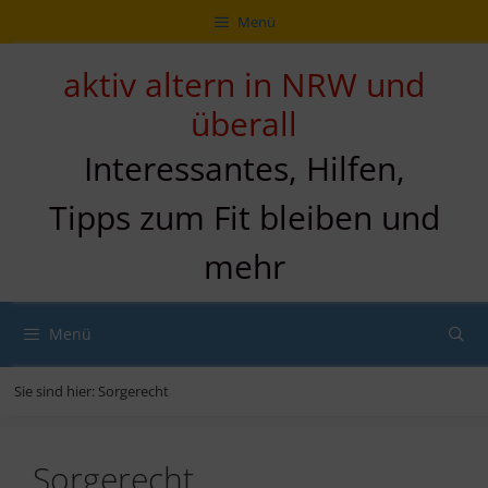
Zum
Direkt
Sitemap
Zum
Menü
Inhalt
zur
Inhalt
springen
Navigation
springen
aktiv altern in NRW und
überall
Interessantes, Hilfen,
Tipps zum Fit bleiben und
mehr
Menü
Sie sind hier:
Sorgerecht
Sorgerecht