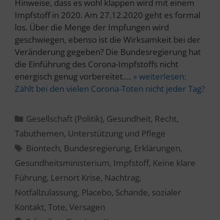
Hinweise, dass es wohl klappen wird mit einem
Impfstoff in 2020. Am 27.12.2020 geht es formal
los. Über die Menge der Impfungen wird
geschwiegen, ebenso ist die Wirksamkeit bei der
Veränderung gegeben? Die Bundesregierung hat
die Einführung des Corona-Impfstoffs nicht
energisch genug vorbereitet.…
» weiterlesen:
Zählt bei den vielen Corona-Toten nicht jeder Tag?
Kategorien
Gesellschaft (Politik)
,
Gesundheit
,
Recht
,
Tabuthemen
,
Unterstützung und Pflege
Schlagwörter
Biontech
,
Bundesregierung
,
Erklärungen
,
Gesundheitsministerium
,
Impfstoff
,
Keine klare
Führung
,
Lernort Krise
,
Nachtrag
,
Notfallzulassung
,
Placebo
,
Schande
,
sozialer
Kontakt
,
Tote
,
Versagen