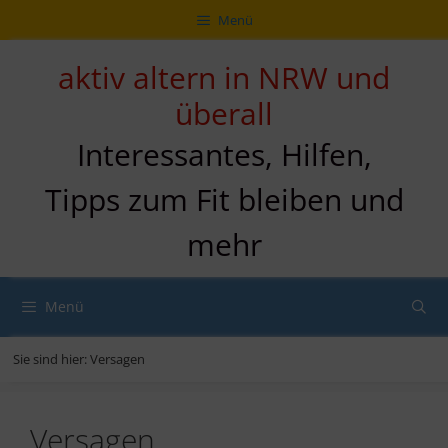
Zum
Direkt
Sitemap
Zum
Menü
Inhalt
zur
Inhalt
springen
Navigation
springen
aktiv altern in NRW und
überall
Interessantes, Hilfen,
Tipps zum Fit bleiben und
mehr
Menü
Sie sind hier:
Versagen
Versagen