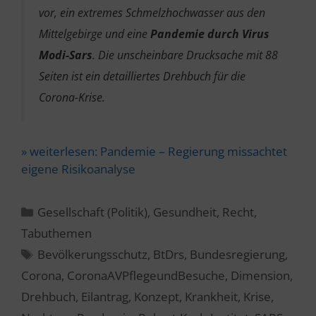
vor, ein extremes Schmelzhochwasser aus den
Mittelgebirge und eine
Pandemie durch Virus
Modi-Sars
. Die unscheinbare Drucksache mit 88
Seiten ist ein detailliertes Drehbuch für die
Corona-Krise.
» weiterlesen:
Pandemie – Regierung missachtet
eigene Risikoanalyse
Kategorien
Gesellschaft (Politik)
,
Gesundheit
,
Recht
,
Tabuthemen
Schlagwörter
Bevölkerungsschutz
,
BtDrs
,
Bundesregierung
,
Corona
,
CoronaAVPflegeundBesuche
,
Dimension
,
Drehbuch
,
Eilantrag
,
Konzept
,
Krankheit
,
Krise
,