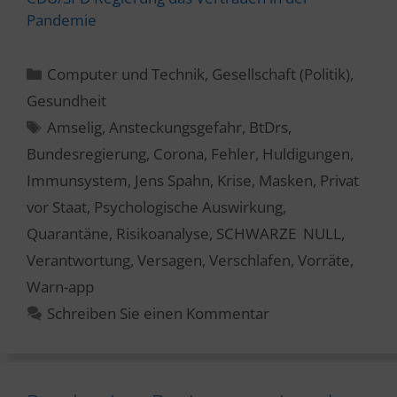
Pandemie
Kategorien
Computer und Technik
,
Gesellschaft (Politik)
,
Gesundheit
Schlagwörter
Amselig
,
Ansteckungsgefahr
,
BtDrs
,
Bundesregierung
,
Corona
,
Fehler
,
Huldigungen
,
Immunsystem
,
Jens Spahn
,
Krise
,
Masken
,
Privat
vor Staat
,
Psychologische Auswirkung
,
Quarantäne
,
Risikoanalyse
,
SCHWARZE NULL
,
Verantwortung
,
Versagen
,
Verschlafen
,
Vorräte
,
Warn-app
Schreiben Sie einen Kommentar