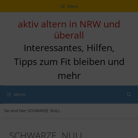
Zum
Direkt
Sitemap
Zum
Menü
Inhalt
zur
Inhalt
springen
Navigation
springen
aktiv altern in NRW und
überall
Interessantes, Hilfen,
Tipps zum Fit bleiben und
mehr
Menü
Sie sind hier:
SCHWARZE NULL
SCHWARZE NULL