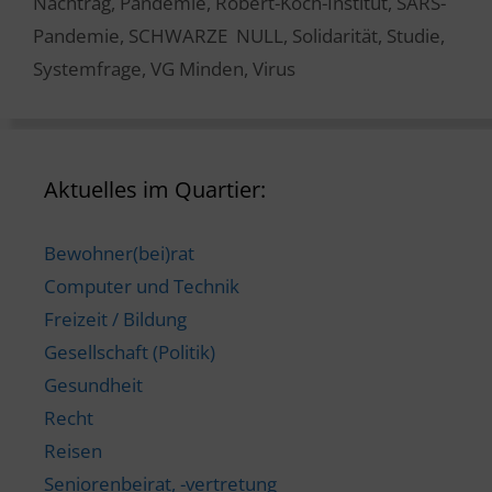
Nachtrag
,
Pandemie
,
Robert-Koch-Institut
,
SARS-
Pandemie
,
SCHWARZE NULL
,
Solidarität
,
Studie
,
Systemfrage
,
VG Minden
,
Virus
Aktuelles im Quartier:
Bewohner(bei)rat
Computer und Technik
Freizeit / Bildung
Gesellschaft (Politik)
Gesundheit
Recht
Reisen
Seniorenbeirat, -vertretung