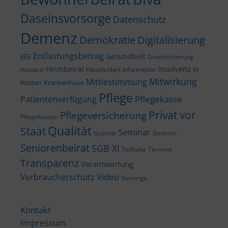
Daseinsvorsorge
Datenschutz
Demenz
Demokratie
Digitalisierung
Entlastungsbetrag
Gesundheit
EEE
Grundsicherung
Insolvenz
Heimbeirat
KI
Häuslichkeit
Information
Hausarzt
Mitwirkung
Mitbestimmung
Kosten
Krankenhaus
Pflege
Pflegekasse
Patientenverfügung
Privat vor
Pflegeversicherung
Pflegekassen
Qualität
Staat
Seminar
Quartier
Senioren
Seniorenbeirat
SGB XI
Teilhabe
Termine
Transparenz
Verantwortung
Video
Verbraucherschutz
Vorsorge
Kontakt
Impressum