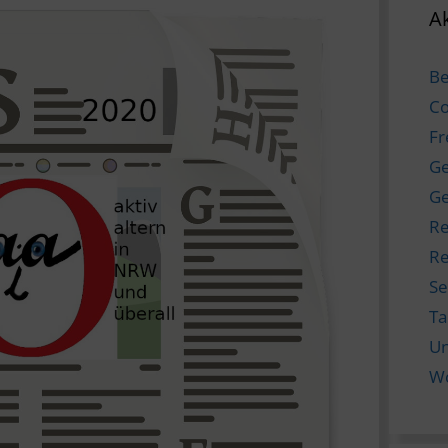
Ak
Be
Co
Fr
Ge
Ge
Re
Re
Se
T
Un
W