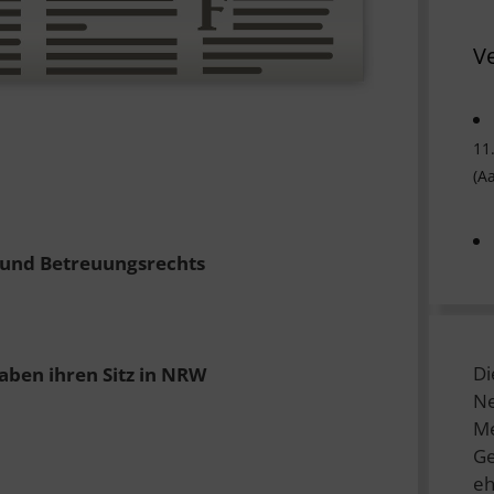
V
11
(A
 und Betreuungsrechts
Di
aben ihren Sitz in NRW
Ne
Me
Ge
eh