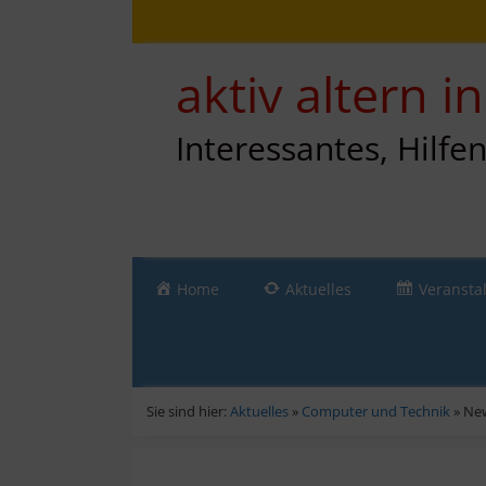
Zum
Direkt
Sitemap
Zum
Inhalt
zur
Inhalt
springen
Navigation
springen
aktiv altern 
Interessantes, Hilfe
Home
Aktuelles
Veransta
Sie sind hier:
Aktuelles
»
Computer und Technik
»
New