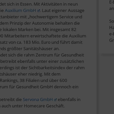
E-
et sich in Essen. Mit Aktivitäten in neun
an
die
Auxilium GmbH
. Laut eigener Aussage
ttanbieter mit „hochwertigem Service und
So
 dem Prinzip der Autonomie behalten die
Ha
re lokalen Marken bei. Mit insgesamt 82
e
0 Mitarbeitern erwirtschaftete die Auxilium
Gr
z von ca. 183 Mio. Euro und führt damit
ds größter Sanitätshäuser an.
findet sich die rahm Zentrum für Gesundheit
 betreibt ebenfalls unter einer zusätzlichen
erdings ist der Sichtbarkeitsindex der rahm
tshäuser eher niedrig. Mit dem
ankings, 38 Filialen und über 600
ntrum für Gesundheit GmbH dennoch ein
betreibt die
Servona GmbH
ebenfalls in
rn auch unter Homecare Geschäft.