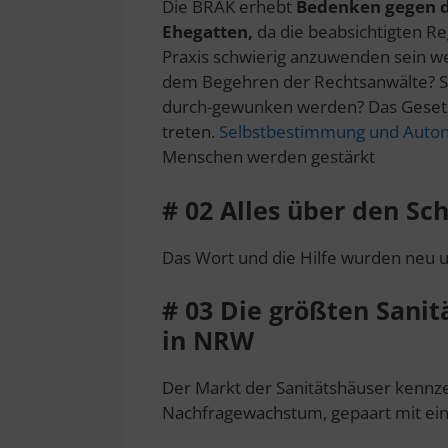
Die BRAK erhebt
Bedenken gegen d
Ehegatten,
da die beabsichtigten R
Praxis schwierig anzuwenden sein we
dem Begehren der Rechtsanwälte? Sol
durch-gewunken werden? Das Gesetz s
treten.
Selbstbestimmung und Auto
Menschen werden gestärkt
# 02
Alles über den Sch
Das Wort und die Hilfe wurden neu 
# 03
Die größten Sanit
in NRW
Der Markt der Sanitätshäuser kennzei
Nachfragewachstum, gepaart mit ei