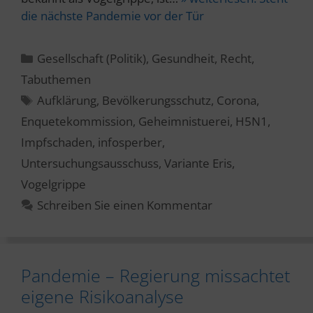
die nächste Pandemie vor der Tür
Kategorien
Gesellschaft (Politik)
,
Gesundheit
,
Recht
,
Tabuthemen
Schlagwörter
Aufklärung
,
Bevölkerungsschutz
,
Corona
,
Enquetekommission
,
Geheimnistuerei
,
H5N1
,
Impfschaden
,
infosperber
,
Untersuchungsausschuss
,
Variante Eris
,
Vogelgrippe
Schreiben Sie einen Kommentar
Pandemie – Regierung missachtet
eigene Risikoanalyse