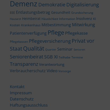
Demenz
Demokratie
Digitalisierung
Entlastungsbetrag
Gesundheit
EEE
Grundsicherung
Insolvenz
Heimbeirat
KI
Häuslichkeit
Information
Hausarzt
Mitwirkung
Mitbestimmung
Kosten
Krankenhaus
Pflege
Pflegekasse
Patientenverfügung
Privat vor
Pflegeversicherung
Pflegekassen
Qualität
Staat
Seminar
Quartier
Senioren
Seniorenbeirat
SGB XI
Teilhabe
Termine
Transparenz
Verantwortung
Video
Verbraucherschutz
Vorsorge
Kontakt
Impressum
Datenschutz
Haftungsausschluss