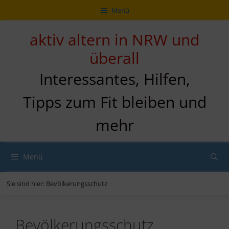
Zum
Direkt
Sitemap
Zum
Menü
Inhalt
zur
Inhalt
springen
Navigation
springen
aktiv altern in NRW und
überall
Interessantes, Hilfen,
Tipps zum Fit bleiben und
mehr
Menü
Sie sind hier:
Bevölkerungsschutz
Bevölkerungsschutz