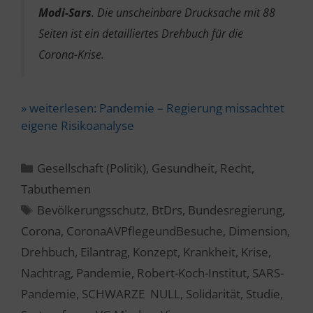
Modi-Sars
. Die unscheinbare Drucksache mit 88
Seiten ist ein detailliertes Drehbuch für die
Corona-Krise.
» weiterlesen:
Pandemie – Regierung missachtet
eigene Risikoanalyse
Kategorien
Gesellschaft (Politik)
,
Gesundheit
,
Recht
,
Tabuthemen
Schlagwörter
Bevölkerungsschutz
,
BtDrs
,
Bundesregierung
,
Corona
,
CoronaAVPflegeundBesuche
,
Dimension
,
Drehbuch
,
Eilantrag
,
Konzept
,
Krankheit
,
Krise
,
Nachtrag
,
Pandemie
,
Robert-Koch-Institut
,
SARS-
Pandemie
,
SCHWARZE NULL
,
Solidarität
,
Studie
,