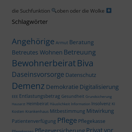
die Suchfunktion
oben oder die Wolke
Schlagwörter
Angehörige
Beratung
Armut
Betreuung
Betreutes Wohnen
Bewohnerbeirat
Biva
Daseinsvorsorge
Datenschutz
Demenz
Demokratie
Digitalisierung
Entlastungsbetrag
Gesundheit
EEE
Grundsicherung
Insolvenz
Heimbeirat
KI
Häuslichkeit
Information
Hausarzt
Mitwirkung
Mitbestimmung
Kosten
Krankenhaus
Pflege
Pflegekasse
Patientenverfügung
Privat vor
Pflegeversicherung
Pflegekassen