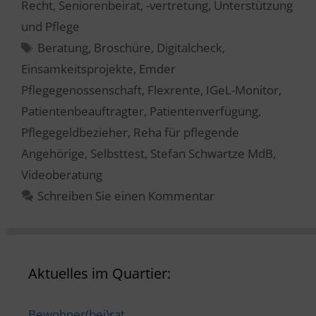
Recht
,
Seniorenbeirat, -vertretung
,
Unterstützung
und Pflege
Schlagwörter
Beratung
,
Broschüre
,
Digitalcheck
,
Einsamkeitsprojekte
,
Emder
Pflegegenossenschaft
,
Flexrente
,
IGeL-Monitor
,
Patientenbeauftragter
,
Patientenverfügung
,
Pflegegeldbezieher
,
Reha für pflegende
Angehörige
,
Selbsttest
,
Stefan Schwartze MdB
,
Videoberatung
Schreiben Sie einen Kommentar
Aktuelles im Quartier:
Bewohner(bei)rat