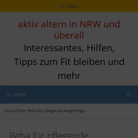
Zum
Direkt
Sitemap
Zum
Menü
Inhalt
zur
Inhalt
springen
Navigation
springen
aktiv altern in NRW und
überall
Interessantes, Hilfen,
Tipps zum Fit bleiben und
mehr
Menü
Sie sind hier:
Reha für pflegende Angehörige
Reha für pflegende