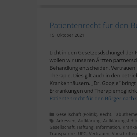
Patientenrecht für den 
15. Oktober 2021
Licht in den Gesetzesdschungel der 
wollen wir unseren Ärzten partners
Behandlung entscheiden. Vertrauen is
Therapie. Dies gilt auch in den betri
Krankenhäusern. „Dr. Google“ bringt
Erkrankungen und Therapiemöglichke
Patientenrecht für den Bürger nach 
Kategorien
Gesellschaft (Politik)
,
Recht
,
Tabuthem
Schlagwörter
Adressen
,
Aufklärung
,
Aufklärungsfehl
Gesellschaft
,
Haftung
,
Information
,
Krank
Transparenz
,
UPG
,
Vertrauen
,
Vorschriften