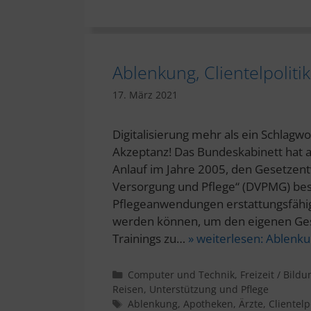
Ablenkung, Clientelpoliti
17. März 2021
Digitalisierung mehr als ein Schlagw
Akzeptanz! Das Bundeskabinett hat 
Anlauf im Jahre 2005, den Gesetzent
Versorgung und Pflege“ (DVPMG) besch
Pflegeanwendungen erstattungsfähig
werden können, um den eigenen Ge
Trainings zu…
» weiterlesen:
Ablenkun
Kategorien
Computer und Technik
,
Freizeit / Bildu
Reisen
,
Unterstützung und Pflege
Schlagwörter
Ablenkung
,
Apotheken
,
Ärzte
,
Clientelpo