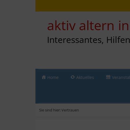
Zum
Direkt
Sitemap
Zum
Inhalt
zur
Inhalt
springen
Navigation
springen
aktiv altern 
Interessantes, Hilfe
Home
Aktuelles
Veransta
Sie sind hier:
Vertrauen