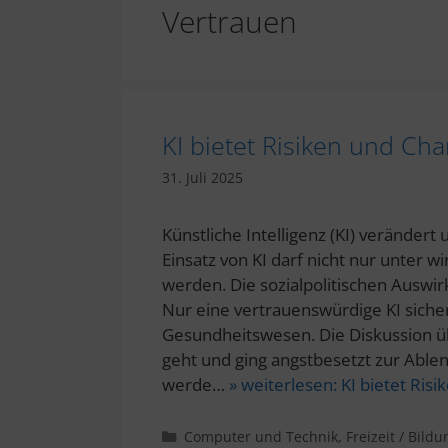
Vertrauen
KI bietet Risiken und Ch
31. Juli 2025
Künstliche Intelligenz (KI) verändert
Einsatz von KI darf nicht nur unter 
werden. Die sozialpolitischen Aus
Nur eine vertrauenswürdige KI sichert
Gesundheitswesen. Die Diskussion üb
geht und ging angstbesetzt zur Able
werde…
» weiterlesen:
KI bietet Ris
Kategorien
Computer und Technik
,
Freizeit / Bildu