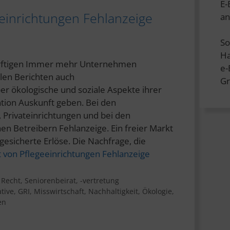
E-
eeinrichtungen Fehlanzeige
an
So
Ha
ürftigen Immer mehr Unternehmen
e
llen Berichten auch
Gr
er ökologische und soziale Aspekte ihrer
ntion Auskunft geben. Bei den
Privateinrichtungen und bei den
n Betreibern Fehlanzeige. Ein freier Markt
 gesicherte Erlöse. Die Nachfrage, die
t von Pflegeeinrichtungen Fehlanzeige
,
Recht
,
Seniorenbeirat, -vertretung
ative
,
GRI
,
Misswirtschaft
,
Nachhaltigkeit
,
Ökologie
,
en