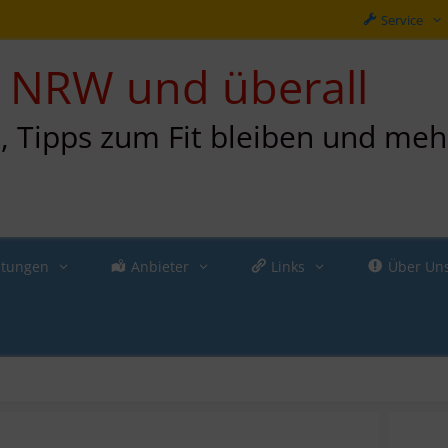
Service
in NRW und überall
n, Tipps zum Fit bleiben und meh
ltungen
Anbieter
Links
Über Un