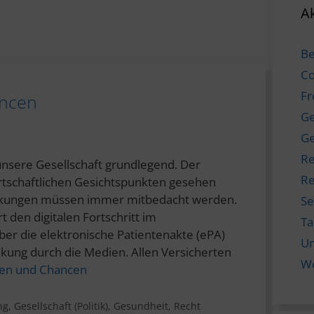
Ak
Be
Co
Fr
ancen
Ge
Ge
Re
 unsere Gesellschaft grundlegend. Der
Re
wirtschaftlichen Gesichtspunkten gesehen
wirkungen müssen immer mitbedacht werden.
Se
 den digitalen Fortschritt im
T
er die elektronische Patientenakte (ePA)
Un
nkung durch die Medien. Allen Versicherten
W
iken und Chancen
ng
,
Gesellschaft (Politik)
,
Gesundheit
,
Recht