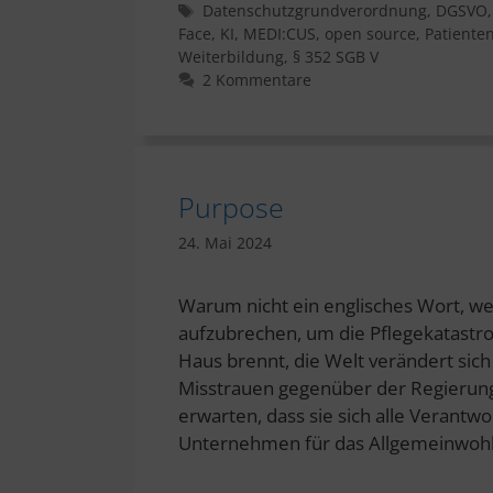
Schlagwörter
Datenschutzgrundverordnung
,
DGSVO
Face
,
KI
,
MEDI:CUS
,
open source
,
Patiente
Weiterbildung
,
§ 352 SGB V
2 Kommentare
Purpose
24. Mai 2024
Warum nicht ein englisches Wort, we
aufzubrechen, um die Pflegekatast
Haus brennt, die Welt verändert sic
Misstrauen gegenüber der Regierung
erwarten, dass sie sich alle Verantw
Unternehmen für das Allgemeinwoh