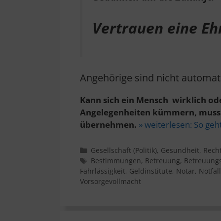
Vertrauen eine E
Angehörige sind nicht automati
Kann sich ein Mensch wirklich od
Angelegenheiten kümmern, muss 
übernehmen.
» weiterlesen:
So geh
Kategorien
Gesellschaft (Politik)
,
Gesundheit
,
Rech
Schlagwörter
Bestimmungen
,
Betreuung
,
Betreuungs
Fahrlässigkeit
,
Geldinstitute
,
Notar
,
Notfal
Vorsorgevollmacht