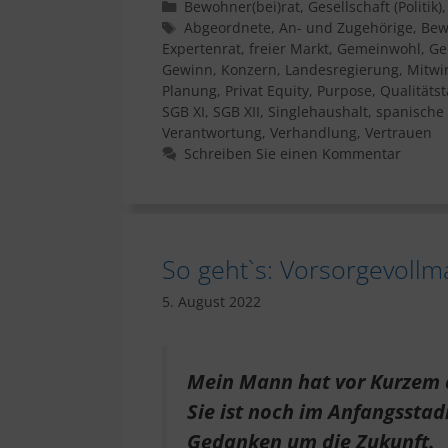
Kategorien
Bewohner(bei)rat
,
Gesellschaft (Politik)
Schlagwörter
Abgeordnete
,
An- und Zugehörige
,
Bew
Expertenrat
,
freier Markt
,
Gemeinwohl
,
Ge
Gewinn
,
Konzern
,
Landesregierung
,
Mitwi
Planung
,
Privat Equity
,
Purpose
,
Qualitäts
SGB XI
,
SGB XII
,
Singlehaushalt
,
spanische 
Verantwortung
,
Verhandlung
,
Vertrauen
Schreiben Sie einen Kommentar
So geht`s: Vorsorgevollm
5. August 2022
Mein Mann hat vor Kurzem 
Sie ist noch im Anfangsstad
Gedanken um die Zukunft.