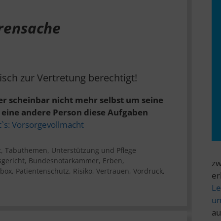
hrensache
sch zur Vertretung berechtigt!
er scheinbar nicht mehr selbst um seine
eine andere Person diese Aufgaben
t`s: Vorsorgevollmacht
t
,
Tabuthemen
,
Unterstützung und Pflege
gericht
,
Bundesnotarkammer
,
Erben
,
zw
lbox
,
Patientenschutz
,
Risiko
,
Vertrauen
,
Vordruck
,
er
Le
un
au