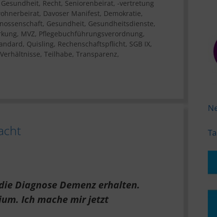
,
Gesundheit
,
Recht
,
Seniorenbeirat, -vertretung
ohnerbeirat
,
Davoser Manifest
,
Demokratie
,
nossenschaft
,
Gesundheit
,
Gesundheitsdienste
,
rkung
,
MVZ
,
Pflegebuchführungsverordnung
,
tandard
,
Quisling
,
Rechenschaftspflicht
,
SGB IX
,
Verhältnisse
,
Teilhabe
,
Transparenz
,
Ne
acht
Ta
die Diagnose Demenz erhalten.
ium. Ich mache mir jetzt