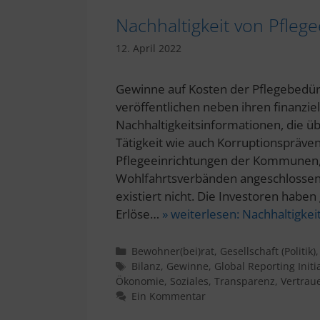
Nachhaltigkeit von Pfleg
12. April 2022
Gewinne auf Kosten der Pflegebed
veröffentlichen neben ihren finanzie
Nachhaltigkeitsinformationen, die üb
Tätigkeit wie auch Korruptionspräve
Pflegeeinrichtungen der Kommunen, 
Wohlfahrtsverbänden angeschlossene
existiert nicht. Die Investoren haben
Erlöse…
» weiterlesen:
Nachhaltigkei
Kategorien
Bewohner(bei)rat
,
Gesellschaft (Politik)
Schlagwörter
Bilanz
,
Gewinne
,
Global Reporting Initi
Ökonomie
,
Soziales
,
Transparenz
,
Vertrau
Ein Kommentar