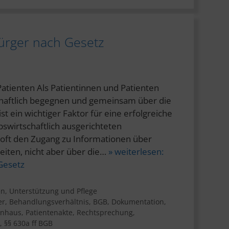
Bürger nach Gesetz
Patienten Als Patientinnen und Patienten
chaftlich begegnen und gemeinsam über die
t ein wichtiger Faktor für eine erfolgreiche
ebswirtschaftlich ausgerichteten
 oft den Zugang zu Informationen über
iten, nicht aber über die…
» weiterlesen:
Gesetz
en
,
Unterstützung und Pflege
er
,
Behandlungsverhältnis
,
BGB
,
Dokumentation
,
enhaus
,
Patientenakte
,
Rechtsprechung
,
,
§§ 630a ff BGB