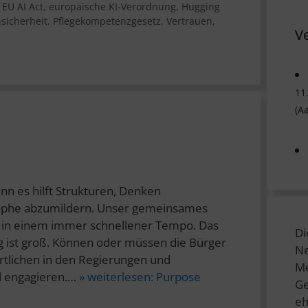
,
EU AI Act
,
europäische KI-Verordnung
,
Hugging
nsicherheit
,
Pflegekompetenzgesetz
,
Vertrauen
,
V
11
(A
nn es hilft Strukturen, Denken
rophe abzumildern. Unser gemeinsames
h in einem immer schnellener Tempo. Das
Di
 ist groß. Können oder müssen die Bürger
Ne
ortlichen in den Regierungen und
Me
l engagieren.…
» weiterlesen:
Purpose
Ge
eh