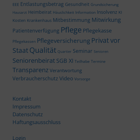
Entlastungsbetrag
Gesundheit
EEE
Grundsicherung
Insolvenz
Heimbeirat
KI
Häuslichkeit
Information
Hausarzt
Mitwirkung
Mitbestimmung
Kosten
Krankenhaus
Pflege
Pflegekasse
Patientenverfügung
Privat vor
Pflegeversicherung
Pflegekassen
Qualität
Staat
Seminar
Quartier
Senioren
Seniorenbeirat
SGB XI
Teilhabe
Termine
Transparenz
Verantwortung
Video
Verbraucherschutz
Vorsorge
Kontakt
Impressum
Datenschutz
Haftungsausschluss
Login