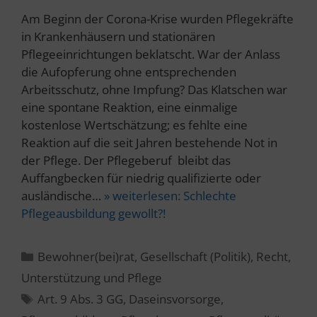
Am Beginn der Corona-Krise wurden Pflegekräfte
in Krankenhäusern und stationären
Pflegeeinrichtungen beklatscht. War der Anlass
die Aufopferung ohne entsprechenden
Arbeitsschutz, ohne Impfung? Das Klatschen war
eine spontane Reaktion, eine einmalige
kostenlose Wertschätzung; es fehlte eine
Reaktion auf die seit Jahren bestehende Not in
der Pflege. Der Pflegeberuf bleibt das
Auffangbecken für niedrig qualifizierte oder
ausländische…
» weiterlesen:
Schlechte
Pflegeausbildung gewollt?!
Kategorien
Bewohner(bei)rat
,
Gesellschaft (Politik)
,
Recht
,
Unterstützung und Pflege
Schlagwörter
Art. 9 Abs. 3 GG
,
Daseinsvorsorge
,