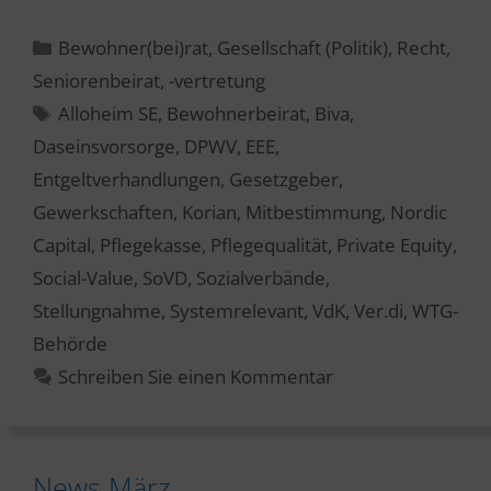
Kategorien
Bewohner(bei)rat
,
Gesellschaft (Politik)
,
Recht
,
Seniorenbeirat, -vertretung
Schlagwörter
Alloheim SE
,
Bewohnerbeirat
,
Biva
,
Daseinsvorsorge
,
DPWV
,
EEE
,
Entgeltverhandlungen
,
Gesetzgeber
,
Gewerkschaften
,
Korian
,
Mitbestimmung
,
Nordic
Capital
,
Pflegekasse
,
Pflegequalität
,
Private Equity
,
Social-Value
,
SoVD
,
Sozialverbände
,
Stellungnahme
,
Systemrelevant
,
VdK
,
Ver.di
,
WTG-
Behörde
Schreiben Sie einen Kommentar
News März