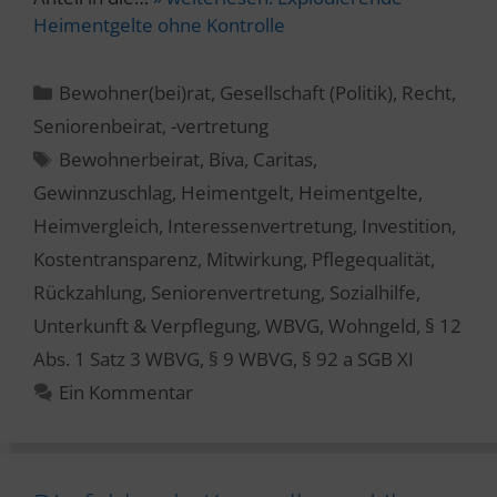
Heimentgelte ohne Kontrolle
Kategorien
Bewohner(bei)rat
,
Gesellschaft (Politik)
,
Recht
,
Seniorenbeirat, -vertretung
Schlagwörter
Bewohnerbeirat
,
Biva
,
Caritas
,
Gewinnzuschlag
,
Heimentgelt
,
Heimentgelte
,
Heimvergleich
,
Interessenvertretung
,
Investition
,
Kostentransparenz
,
Mitwirkung
,
Pflegequalität
,
Rückzahlung
,
Seniorenvertretung
,
Sozialhilfe
,
Unterkunft & Verpflegung
,
WBVG
,
Wohngeld
,
§ 12
Abs. 1 Satz 3 WBVG
,
§ 9 WBVG
,
§ 92 a SGB XI
Ein Kommentar