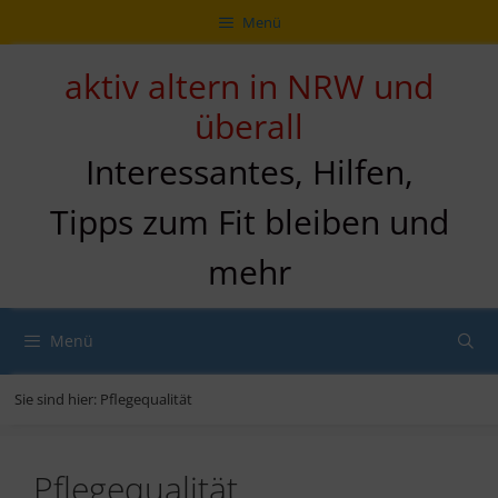
Zum
Direkt
Sitemap
Zum
Menü
Inhalt
zur
Inhalt
springen
Navigation
springen
aktiv altern in NRW und
überall
Interessantes, Hilfen,
Tipps zum Fit bleiben und
mehr
Menü
Sie sind hier:
Pflegequalität
Pflegequalität