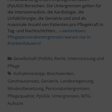
(PpUGV) Bereichen. Die Untergrenzen gelten für
die Intensivmedizin, die Kardiologie, die
Unfallchirurgie, die Geriatrie und sind als
maximale Anzahl von Patienten pro Pflegekraft in
Tag- und Nachtschichten…
» weiterlesen:
Pflegepersonaluntergrenzen warum nur in
Krankenhäusern!
Kategorien
Gesellschaft (Politik)
,
Recht
,
Unterstützung und
Pflege
Schlagwörter
Aufnahmestopp
,
Beschwerden
,
Ganzhausansatz
,
Geriatrie
,
Landesregierung
,
Mindestbesetzung
,
Personaluntergrenzen
,
Pflegequalität
,
PpUGV
,
Untergrenzen
,
WTG-
Aufsicht