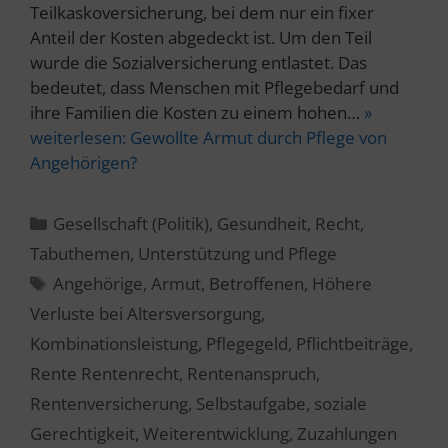
Teilkaskoversicherung, bei dem nur ein fixer
Anteil der Kosten abgedeckt ist. Um den Teil
wurde die Sozialversicherung entlastet. Das
bedeutet, dass Menschen mit Pflegebedarf und
ihre Familien die Kosten zu einem hohen…
»
weiterlesen:
Gewollte Armut durch Pflege von
Angehörigen?
Kategorien
Gesellschaft (Politik)
,
Gesundheit
,
Recht
,
Tabuthemen
,
Unterstützung und Pflege
Schlagwörter
Angehörige
,
Armut
,
Betroffenen
,
Höhere
Verluste bei Altersversorgung
,
Kombinationsleistung
,
Pflegegeld
,
Pflichtbeiträge
,
Rente Rentenrecht
,
Rentenanspruch
,
Rentenversicherung
,
Selbstaufgabe
,
soziale
Gerechtigkeit
,
Weiterentwicklung
,
Zuzahlungen