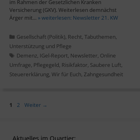
im Rahmen der Gesetzlichen Kranken
Versicherung (GKV). Weiterlesen demnächst
Ärger mit…
» weiterlesen:
Newsletter 21. KW
Kategorien
Gesellschaft (Politik)
,
Recht
,
Tabuthemen
,
Unterstützung und Pflege
Schlagwörter
Demenz
,
IGel-Report
,
Newsletter
,
Online
Umfrage
,
Pflegegeld
,
Risikfaktor
,
Saubere Luft
,
Steuererklärung
,
Wir für Euch
,
Zahngesundheit
Seite
Seite
1
2
Weiter
→
Aktuelles im Quartier: