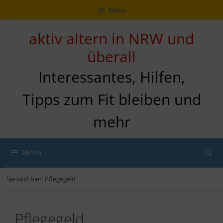
Zum
Direkt
Sitemap
Zum
Menü
Inhalt
zur
Inhalt
springen
Navigation
springen
aktiv altern in NRW und
überall
Interessantes, Hilfen,
Tipps zum Fit bleiben und
mehr
Menü
Sie sind hier:
Pflegegeld
Pflegegeld