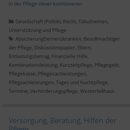
in der Pflege clever kombinieren
Kategorien
Gesellschaft (Politik)
,
Recht
,
Tabuthemen
,
Unterstützung und Pflege
Schlagwörter
AbsicherungDemenzkranken
,
Bevollmächtiger
der Pflege
,
Diskussionspapier
,
Eltern
,
Entlastungsbetrag
,
Finanzielle Hilfe
,
Kombinationsleistung
,
Kurzzeitpflege
,
Pflegegeld
,
Pflegekasse
,
Pflegesachleistungen
,
Pflegsachleistungen
,
Tages und Nachtpflege
,
Termine
,
Verhinderungspflege
,
Westerfellhaus
Versorgung, Beratung, Hilfen der
Pflege