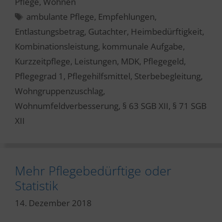
Pflege
,
Wohnen
Schlagwörter
ambulante Pflege
,
Empfehlungen
,
Entlastungsbetrag
,
Gutachter
,
Heimbedürftigkeit
,
Kombinationsleistung
,
kommunale Aufgabe
,
Kurzzeitpflege
,
Leistungen
,
MDK
,
Pflegegeld
,
Pflegegrad 1
,
Pflegehilfsmittel
,
Sterbebegleitung
,
Wohngruppenzuschlag
,
Wohnumfeldverbesserung
,
§ 63 SGB XII
,
§ 71 SGB
XII
Mehr Pflegebedürftige oder
Statistik
14. Dezember 2018