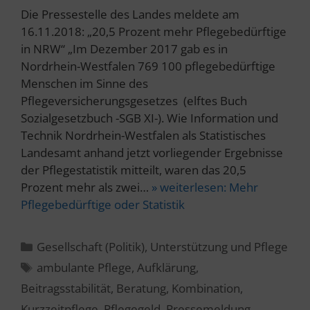
Die Pressestelle des Landes meldete am
16.11.2018: „20,5 Prozent mehr Pflegebedürftige
in NRW“ „Im Dezember 2017 gab es in
Nordrhein-Westfalen 769 100 pflegebedürftige
Menschen im Sinne des
Pflegeversicherungsgesetzes (elftes Buch
Sozialgesetzbuch -SGB XI-). Wie Information und
Technik Nordrhein-Westfalen als Statistisches
Landesamt anhand jetzt vorliegender Ergebnisse
der Pflegestatistik mitteilt, waren das 20,5
Prozent mehr als zwei…
» weiterlesen:
Mehr
Pflegebedürftige oder Statistik
Kategorien
Gesellschaft (Politik)
,
Unterstützung und Pflege
Schlagwörter
ambulante Pflege
,
Aufklärung
,
Beitragsstabilität
,
Beratung
,
Kombination
,
Kurzzeitpflege
,
Pflegegeld
,
Pressemeldung
,