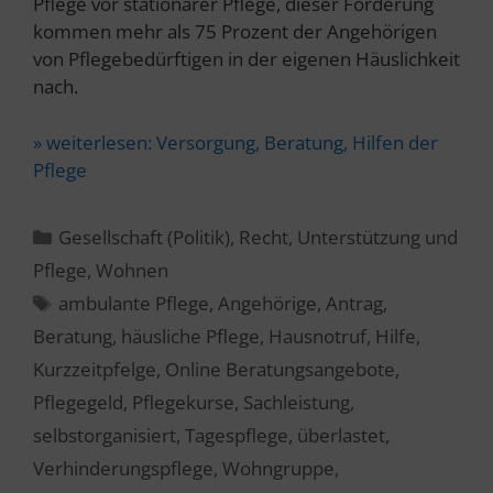
Pflege vor stationärer Pflege, dieser Forderung
kommen mehr als 75 Prozent der Angehörigen
von Pflegebedürftigen in der eigenen Häuslichkeit
nach.
» weiterlesen:
Versorgung, Beratung, Hilfen der
Pflege
Kategorien
Gesellschaft (Politik)
,
Recht
,
Unterstützung und
Pflege
,
Wohnen
Schlagwörter
ambulante Pflege
,
Angehörige
,
Antrag
,
Beratung
,
häusliche Pflege
,
Hausnotruf
,
Hilfe
,
Kurzzeitpfelge
,
Online Beratungsangebote
,
Pflegegeld
,
Pflegekurse
,
Sachleistung
,
selbstorganisiert
,
Tagespflege
,
überlastet
,
Verhinderungspflege
,
Wohngruppe
,