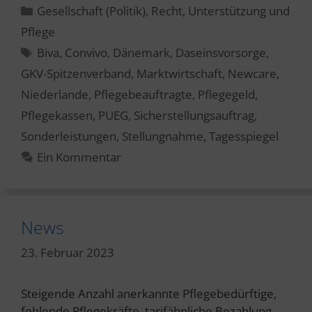
Kategorien
Gesellschaft (Politik)
,
Recht
,
Unterstützung und
Pflege
Schlagwörter
Biva
,
Convivo
,
Dänemark
,
Daseinsvorsorge
,
GKV-Spitzenverband
,
Marktwirtschaft
,
Newcare
,
Niederlande
,
Pflegebeauftragte
,
Pflegegeld
,
Pflegekassen
,
PUEG
,
Sicherstellungsauftrag
,
Sonderleistungen
,
Stellungnahme
,
Tagesspiegel
Ein Kommentar
News
23. Februar 2023
Steigende Anzahl anerkannte Pflegebedürftige,
fehlende Pflegekräfte, tarifähnliche Bezahlung,