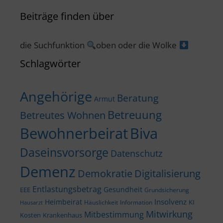
Beiträge finden über
die Suchfunktion
oben oder die Wolke
Schlagwörter
Angehörige
Beratung
Armut
Betreuung
Betreutes Wohnen
Bewohnerbeirat
Biva
Daseinsvorsorge
Datenschutz
Demenz
Demokratie
Digitalisierung
Entlastungsbetrag
Gesundheit
EEE
Grundsicherung
Insolvenz
Heimbeirat
KI
Häuslichkeit
Information
Hausarzt
Mitwirkung
Mitbestimmung
Kosten
Krankenhaus