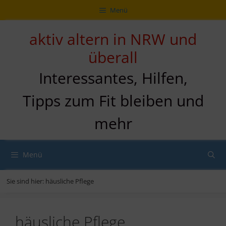
Zum
Direkt
Sitemap
Zum
Menü
Inhalt
zur
Inhalt
springen
Navigation
springen
aktiv altern in NRW und
überall
Interessantes, Hilfen,
Tipps zum Fit bleiben und
mehr
Menü
Sie sind hier:
häusliche Pflege
häusliche Pflege