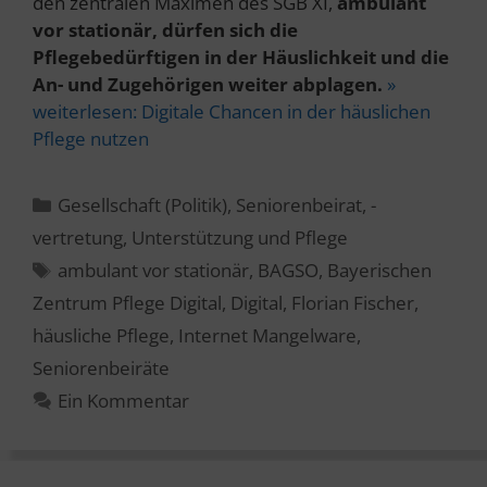
den zentralen Maximen des SGB XI,
ambulant
vor stationär, dürfen sich die
Pflegebedürftigen in der Häuslichkeit und die
An- und Zugehörigen weiter abplagen.
»
weiterlesen:
Digitale Chancen in der häuslichen
Pflege nutzen
Kategorien
Gesellschaft (Politik)
,
Seniorenbeirat, -
vertretung
,
Unterstützung und Pflege
Schlagwörter
ambulant vor stationär
,
BAGSO
,
Bayerischen
Zentrum Pflege Digital
,
Digital
,
Florian Fischer
,
häusliche Pflege
,
Internet Mangelware
,
Seniorenbeiräte
Ein Kommentar