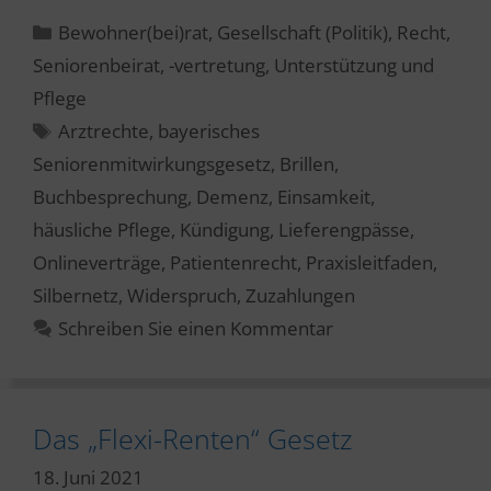
Kategorien
Bewohner(bei)rat
,
Gesellschaft (Politik)
,
Recht
,
Seniorenbeirat, -vertretung
,
Unterstützung und
Pflege
Schlagwörter
Arztrechte
,
bayerisches
Seniorenmitwirkungsgesetz
,
Brillen
,
Buchbesprechung
,
Demenz
,
Einsamkeit
,
häusliche Pflege
,
Kündigung
,
Lieferengpässe
,
Onlineverträge
,
Patientenrecht
,
Praxisleitfaden
,
Silbernetz
,
Widerspruch
,
Zuzahlungen
Schreiben Sie einen Kommentar
Das „Flexi-Renten“ Gesetz
18. Juni 2021