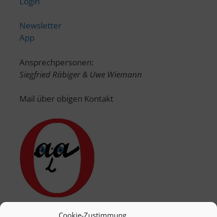
Login
Newsletter
App
Ansprechpersonen:
Siegfried Räbiger & Uwe Wiemann
Mail über obigen Kontakt
Cookie-Zustimmung