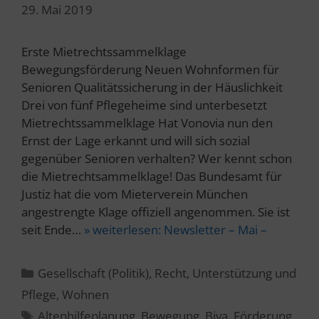
29. Mai 2019
Erste Mietrechtssammelklage
Bewegungsförderung Neuen Wohnformen für
Senioren Qualitätssicherung in der Häuslichkeit
Drei von fünf Pflegeheime sind unterbesetzt
Mietrechtssammelklage Hat Vonovia nun den
Ernst der Lage erkannt und will sich sozial
gegenüber Senioren verhalten? Wer kennt schon
die Mietrechtsammelklage! Das Bundesamt für
Justiz hat die vom Mieterverein München
angestrengte Klage offiziell angenommen. Sie ist
seit Ende…
» weiterlesen:
Newsletter – Mai –
Kategorien
Gesellschaft (Politik)
,
Recht
,
Unterstützung und
Pflege
,
Wohnen
Schlagwörter
Altenhilfeplanung
,
Bewegung
,
Biva
,
Förderung
,