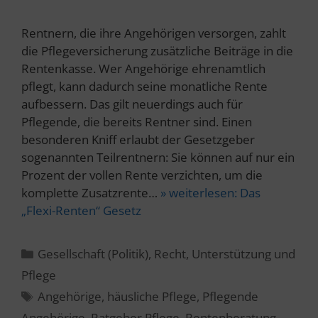
Rentnern, die ihre Angehörigen versorgen, zahlt
die Pflegeversicherung zusätzliche Beiträge in die
Rentenkasse. Wer Angehörige ehrenamtlich
pflegt, kann dadurch seine monatliche Rente
aufbessern. Das gilt neuerdings auch für
Pflegende, die bereits Rentner sind. Einen
besonderen Kniff erlaubt der Gesetzgeber
sogenannten Teilrentnern: Sie können auf nur ein
Prozent der vollen Rente verzichten, um die
komplette Zusatzrente…
» weiterlesen:
Das
„Flexi-Renten“ Gesetz
Kategorien
Gesellschaft (Politik)
,
Recht
,
Unterstützung und
Pflege
Schlagwörter
Angehörige
,
häusliche Pflege
,
Pflegende
Angehörige
,
Ratgeber Pflege
,
Rentenberatung
,